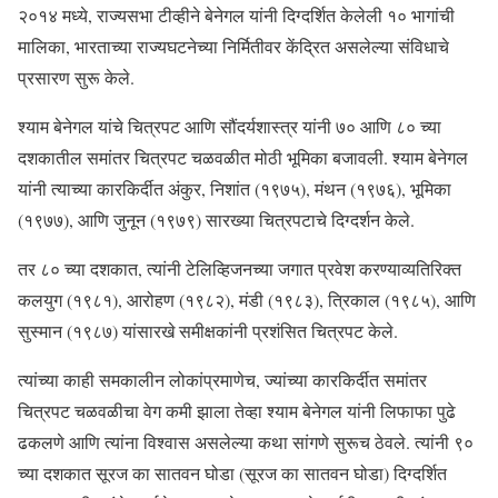
२०१४ मध्ये, राज्यसभा टीव्हीने बेनेगल यांनी दिग्दर्शित केलेली १० भागांची
मालिका, भारताच्या राज्यघटनेच्या निर्मितीवर केंद्रित असलेल्या संविधाचे
प्रसारण सुरू केले.
श्याम बेनेगल यांचे चित्रपट आणि सौंदर्यशास्त्र यांनी ७० आणि ८० च्या
दशकातील समांतर चित्रपट चळवळीत मोठी भूमिका बजावली. श्याम बेनेगल
यांनी त्याच्या कारकिर्दीत अंकुर, निशांत (१९७५), मंथन (१९७६), भूमिका
(१९७७), आणि जुनून (१९७९) सारख्या चित्रपटाचे दिग्दर्शन केले.
तर ८० च्या दशकात, त्यांनी टेलिव्हिजनच्या जगात प्रवेश करण्याव्यतिरिक्त
कलयुग (१९८१), आरोहण (१९८२), मंडी (१९८३), त्रिकाल (१९८५), आणि
सुस्मान (१९८७) यांसारखे समीक्षकांनी प्रशंसित चित्रपट केले.
त्यांच्या काही समकालीन लोकांप्रमाणेच, ज्यांच्या कारकिर्दीत समांतर
चित्रपट चळवळीचा वेग कमी झाला तेव्हा श्याम बेनेगल यांनी लिफाफा पुढे
ढकलणे आणि त्यांना विश्वास असलेल्या कथा सांगणे सुरूच ठेवले. त्यांनी ९०
च्या दशकात सूरज का सातवन घोडा (सूरज का सातवन घोडा) दिग्दर्शित