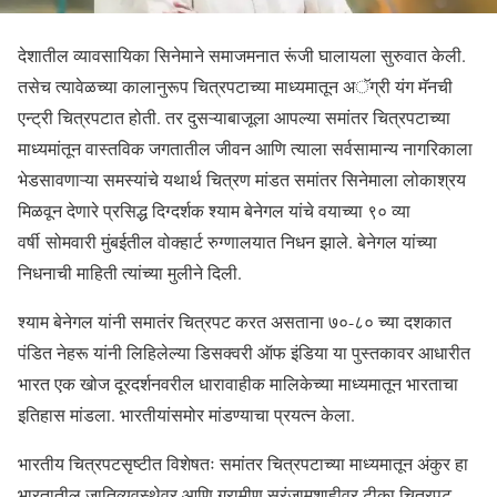
देशातील व्यावसायिका सिनेमाने समाजमनात रूंजी घालायला सुरुवात केली.
तसेच त्यावेळच्या कालानुरूप चित्रपटाच्या माध्यमातून अॅग्री यंग मॅनची
एन्ट्री चित्रपटात होती. तर दुसऱ्याबाजूला आपल्या समांतर चित्रपटाच्या
माध्यमांतून वास्तविक जगतातील जीवन आणि त्याला सर्वसामान्य नागरिकाला
भेडसावणाऱ्या समस्यांचे यथार्थ चित्रण मांडत समांतर सिनेमाला लोकाश्रय
मिळवून देणारे प्रसिद्ध दिग्दर्शक श्याम बेनेगल यांचे वयाच्या ९० व्या
वर्षी सोमवारी मुंबईतील वोक्हार्ट रुग्णालयात निधन झाले. बेनेगल यांच्या
निधनाची माहिती त्यांच्या मुलीने दिली.
श्याम बेनेगल यांनी समातंर चित्रपट करत असताना ७०-८० च्या दशकात
पंडित नेहरू यांनी लिहिलेल्या डिसक्वरी ऑफ इंडिया या पुस्तकावर आधारीत
भारत एक खोज दूरदर्शनवरील धारावाहीक मालिकेच्या माध्यमातून भारताचा
इतिहास मांडला. भारतीयांसमोर मांडण्याचा प्रयत्न केला.
भारतीय चित्रपटसृष्टीत विशेषतः समांतर चित्रपटाच्या माध्यमातून अंकुर हा
भारतातील जातिव्यवस्थेवर आणि ग्रामीण सरंजामशाहीवर टीका चित्रपट