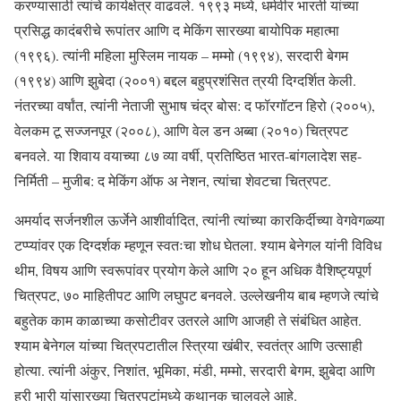
करण्यासाठी त्यांचे कार्यक्षेत्र वाढवले. १९९३ मध्ये, धर्मवीर भारती यांच्या
प्रसिद्ध कादंबरीचे रूपांतर आणि द मेकिंग सारख्या बायोपिक महात्मा
(१९९६). त्यांनी महिला मुस्लिम नायक – मम्मो (१९९४), सरदारी बेगम
(१९९४) आणि झुबेदा (२००१) बद्दल बहुप्रशंसित त्रयी दिग्दर्शित केली.
नंतरच्या वर्षांत, त्यांनी नेताजी सुभाष चंद्र बोस: द फॉरगॉटन हिरो (२००५),
वेलकम टू सज्जनपूर (२००८), आणि वेल डन अब्बा (२०१०) चित्रपट
बनवले. या शिवाय वयाच्या ८७ व्या वर्षी, प्रतिष्ठित भारत-बांगलादेश सह-
निर्मिती – मुजीब: द मेकिंग ऑफ अ नेशन, त्यांचा शेवटचा चित्रपट.
अमर्याद सर्जनशील ऊर्जेने आशीर्वादित, त्यांनी त्यांच्या कारकिर्दीच्या वेगवेगळ्या
टप्प्यांवर एक दिग्दर्शक म्हणून स्वतःचा शोध घेतला. श्याम बेनेगल यांनी विविध
थीम, विषय आणि स्वरूपांवर प्रयोग केले आणि २० हून अधिक वैशिष्ट्यपूर्ण
चित्रपट, ७० माहितीपट आणि लघुपट बनवले. उल्लेखनीय बाब म्हणजे त्यांचे
बहुतेक काम काळाच्या कसोटीवर उतरले आणि आजही ते संबंधित आहेत.
श्याम बेनेगल यांच्या चित्रपटातील स्त्रिया खंबीर, स्वतंत्र आणि उत्साही
होत्या. त्यांनी अंकुर, निशांत, भूमिका, मंडी, मम्मो, सरदारी बेगम, झुबेदा आणि
हरी भारी यांसारख्या चित्रपटांमध्ये कथानक चालवले आहे.