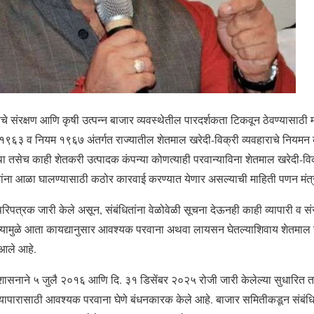
ताचे संरक्षण आणि कृषी उत्पन्न बाजार व्यवस्थेतील पारदर्शकता टिकवून ठेवण्यासाठी म
६३ व नियम १९६७ अंतर्गत राज्यातील शेतमाल खरेदी-विक्री व्यवहाराचे नियमन कर
्था तसेच काही शेतकरी उत्पादक कंपन्या कोणत्याही परवान्याविना शेतमाल खरेदी-व
ारांना आळा घालण्यासाठी कठोर कारवाई करण्यात येणार असल्याची माहिती पणन मंत्
रिपत्रक जारी केले असून, संबंधितांना वेळोवेळी सूचना देऊनही काही व्यापारी व स
त्यामुळे आता कायद्यानुसार आवश्यक परवाना अथवा लायसन घेतल्याशिवाय शेतमाल 
 आले आहे.
 शासनाने ५ जुलै २०१६ आणि दि. ३१ डिसेंबर २०२५ रोजी जारी केलेल्या सुधारित तरत
ाल व्यापारासाठी आवश्यक परवाना घेणे बंधनकारक केले आहे. बाजार समितीकडून संबं