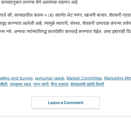
कायद्यानुसार लायन्स घेणे आवश्यक राहणार आहे.
णाले की, कायद्यातील कलम ५ (ड) अंतर्गत थेट पणन, खाजगी बाजार, शेतकरी-ग्राह
 तरतूद करण्यात आलेली आहे. त्यामुळे व्यापारी, संस्था, शेतकरी उत्पादक कंपन्या 
ू नये, अन्यथा त्यांच्याविरुद्ध कायदेशीर कारवाई करण्यात येईल, असा इशाराही दि
elling and buying
,
jaykumar rawal
,
Market Committee
,
Marketing Min
समिती
,
जयकुमार रावल
,
पणन मंत्री
,
विना परवाना
,
शेतमालाची खरेदी विक्री
Leave a Comment