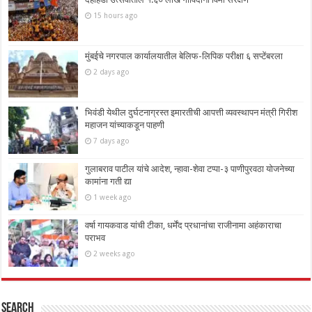
15 hours ago
मुंबईचे नगरपाल कार्यालयातील बेलिफ-लिपिक परीक्षा ६ सप्टेंबरला
2 days ago
भिवंडी येथील दुर्घटनाग्रस्त इमारतीची आपत्ती व्यवस्थापन मंत्री गिरीश
महाजन यांच्याकडून पाहणी
7 days ago
गुलाबराव पाटील यांचे आदेश, न्हावा-शेवा टप्पा-३ पाणीपुरवठा योजनेच्या
कामांना गती द्या
1 week ago
वर्षा गायकवाड यांची टीका, धर्मेंद प्रधानांचा राजीनामा अहंकाराचा
पराभव
2 weeks ago
Search