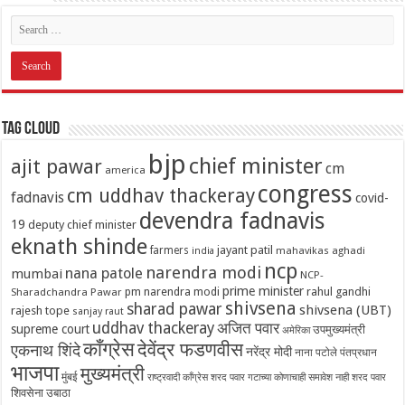
Tag Cloud
bjp
chief minister
ajit pawar
cm
america
congress
cm uddhav thackeray
fadnavis
covid-
devendra fadnavis
19
deputy chief minister
eknath shinde
jayant patil
farmers
mahavikas aghadi
india
ncp
narendra modi
nana patole
mumbai
NCP-
prime minister
pm narendra modi
rahul gandhi
Sharadchandra Pawar
shivsena
sharad pawar
shivsena (UBT)
rajesh tope
sanjay raut
uddhav thackeray
अजित पवार
supreme court
उपमुख्यमंत्री
अमेरिका
काँग्रेस
देवेंद्र फडणवीस
एकनाथ शिंदे
नरेंद्र मोदी
नाना पटोले
पंतप्रधान
भाजपा
मुख्यमंत्री
मुंबई
राष्ट्रवादी काँग्रेस शरद पवार गटाच्या कोणाचाही समावेश नाही
शरद पवार
शिवसेना उबाठा