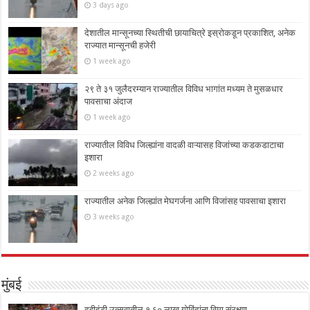
3 days ago
देशातील मान्सूनच्या स्थितीची छायाचित्रे इस्रोकडून प्रकाशित, अनेक
राज्यात मान्सूनची हजेरी
1 week ago
२९ ते ३१ जुलैदरम्यान राज्यातील विविध भागांत मध्यम ते मुसळधार
पावसाचा अंदाज
1 week ago
राज्यातील विविध जिल्ह्यांना वादळी वाऱ्यासह विजांच्या कडकडाटाचा
इशारा
2 weeks ago
राज्यातील अनेक जिल्ह्यांत मेघगर्जना आणि विजांसह पावसाचा इशारा
3 weeks ago
मुंबई
दहीहंडी उत्सवातील १.६० लाख गोविंदांना विमा संरक्षण