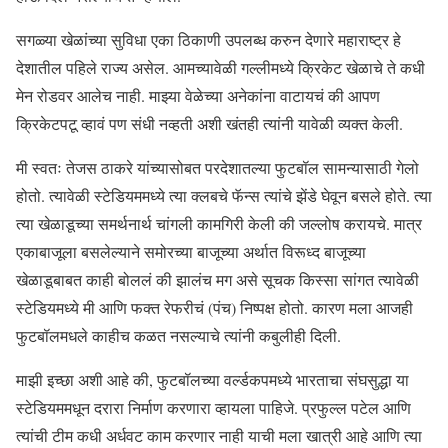
सगळ्या खेळांच्या सुविधा एका ठिकाणी उपलब्ध करुन देणारे महाराष्ट्र हे
देशातील पहिले राज्य असेल. आमच्यावेळी गल्लीमध्ये क्रिकेट खेळाचे ते कधी
मेन रोडवर आलेच नाही. माझ्या वेळेच्या अनेकांना वाटायचं की आपण
क्रिकेटपटू व्हावं पण संधी नव्हती अशी खंतही त्यांनी यावेळी व्यक्त केली.
मी स्वतः तेजस ठाकरे यांच्यासोबत परदेशातल्या फुटबॉल सामन्यासाठी गेलो
होतो. त्यावेळी स्टेडियममध्ये त्या क्लबचे फॅन्स त्यांचे झेंडे घेवून बसले होते. त्या
त्या खेळाडूच्या समर्थनार्थ चांगली कामगिरी केली की जल्लोष करायचे. मात्र
एकाबाजूला बसलेल्याने समोरच्या बाजूच्या अर्थात विरूध्द बाजूच्या
खेळाडूबाबत काही बोललं की झालंच मग असे सूचक किस्सा सांगत त्यावेळी
स्टेडियमध्ये मी आणि फक्त रेफरीचं (पंच) निष्पक्ष होतो. कारण मला आजही
फुटबॉलमधले काहीच कळत नसल्याचे त्यांनी कबुलीही दिली.
माझी इच्छा अशी आहे की, फुटबॉलच्या वर्ल्डकपमध्ये भारताचा संघसुद्धा या
स्टेडियममधून दरारा निर्माण करणारा व्हायला पाहिजे. प्रफुल्ल पटेल आणि
त्यांची टीम कधी अर्धवट काम करणार नाही याची मला खात्री आहे आणि त्या