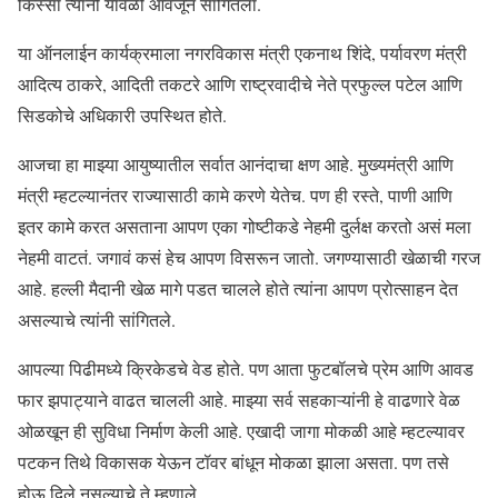
किस्सा त्यांनी यावेळी आवर्जून सांगितला.
या ऑनलाईन कार्यक्रमाला नगरविकास मंत्री एकनाथ शिंदे, पर्यावरण मंत्री
आदित्य ठाकरे, आदिती तकटरे आणि राष्ट्रवादीचे नेते प्रफुल्ल पटेल आणि
सिडकोचे अधिकारी उपस्थित होते.
आजचा हा माझ्या आयुष्यातील सर्वात आनंदाचा क्षण आहे. मुख्यमंत्री आणि
मंत्री म्हटल्यानंतर राज्यासाठी कामे करणे येतेच. पण ही रस्ते, पाणी आणि
इतर कामे करत असताना आपण एका गोष्टीकडे नेहमी दुर्लक्ष करतो असं मला
नेहमी वाटतं. जगावं कसं हेच आपण विसरून जातो. जगण्यासाठी खेळाची गरज
आहे. हल्ली मैदानी खेळ मागे पडत चालले होते त्यांना आपण प्रोत्साहन देत
असल्याचे त्यांनी सांगितले.
आपल्या पिढीमध्ये क्रिकेडचे वेड होते. पण आता फुटबॉलचे प्रेम आणि आवड
फार झपाट्याने वाढत चालली आहे. माझ्या सर्व सहकाऱ्यांनी हे वाढणारे वेळ
ओळखून ही सुविधा निर्माण केली आहे. एखादी जागा मोकळी आहे म्हटल्यावर
पटकन तिथे विकासक येऊन टॉवर बांधून मोकळा झाला असता. पण तसे
होऊ दिले नसल्याचे ते म्हणाले.