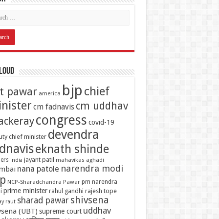
Cloud
bjp
chief
it pawar
america
nister
cm uddhav
cm fadnavis
congress
ackeray
covid-19
devendra
ty chief minister
dnavis
eknath shinde
jayant patil
ers
mahavikas aghadi
india
narendra modi
nana patole
mbai
p
pm narendra
NCP-Sharadchandra Pawar
prime minister
i
rahul gandhi
rajesh tope
shivsena
sharad pawar
ay raut
uddhav
vsena (UBT)
supreme court