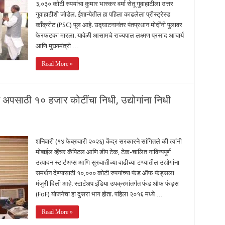
३,०३० कोटी रुपयांचा कुमार भास्कर वर्मा सेतू गुवाहाटीला उत्तर
गुवाहाटीशी जोडेल. ईशान्येतील हा पहिला काढलेला प्रीस्ट्रेस्ड
काँक्रीट (PSC) पूल आहे. उद्घाटनानंतर पंतप्रधान मोदींनी पुलावर
फेरफटका मारला. यावेळी आसामचे राज्यपाल लक्ष्मण प्रसाद आचार्य
आणि मुख्यमंत्री …
Read More »
ार्ट अपसाठी १० हजार कोटींचा निधी, उद्योगांना निधी
शनिवारी (१४ फेब्रुवारी २०२६) केंद्र सरकारने सांगितले की त्यांनी
मोबाईल व्हेंचर कॅपिटल आणि डीप टेक, टेक-चालित नाविन्यपूर्ण
उत्पादन स्टार्टअप्स आणि सुरुवातीच्या वाढीच्या टप्प्यातील उद्योगांना
समर्थन देण्यासाठी १०,००० कोटी रुपयांच्या फंड ऑफ फंड्सला
मंजुरी दिली आहे. स्टार्टअप इंडिया उपक्रमांतर्गत फंड ऑफ फंड्स
(FoF) योजनेचा हा दुसरा भाग होता. पहिला २०१६ मध्ये …
Read More »