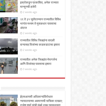
इस्रोकडून प्रकाशित, अनेक राज्यात
मान्सूनची हजेरी
2 weeks ago
२९ ते ३१ जुलैदरम्यान राज्यातील विविध
भागांत मध्यम ते मुसळधार पावसाचा
अंदाज
2 weeks ago
राज्यातील विविध जिल्ह्यांना वादळी
वाऱ्यासह विजांच्या कडकडाटाचा इशारा
2 weeks ago
राज्यातील अनेक जिल्ह्यांत मेघगर्जना
आणि विजांसह पावसाचा इशारा
3 weeks ago
ईएसआयसी अधिकाऱ्यांविरोधात
न्यायालयाच्या अवमानाची याचिका दाखल;
राजेश शर्मा यांची मुंबई उच्च न्यायालयात