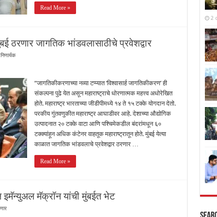
Read More »
2 
ुंबई ठरणार जागतिक भांडवलासाठीचे प्रवेशद्वार
निणार्यक
“जागतिकीकरणाच्या नव्या टप्प्यात ‘विश्वासार्ह जागतिकीकरण’ ही
संकल्पना पुढे येत असून महाराष्ट्राचे धोरणात्मक महत्त्व अधोरेखित
होते. महाराष्ट्र भारताच्या जीडीपीमध्ये १४ ते १५ टक्के योगदान देतो.
परकीय गुंतवणुकीत महाराष्ट्र आघाडीवर आहे. देशाच्या औद्योगिक
उत्पादनात २० टक्के वाटा आणि पश्चिमेकडील बंदरांमधून ६०
टक्क्यांहून अधिक कंटेनर वाहतूक महाराष्ट्रातून होते. मुंबई येत्या
काळात जागतिक भांडवलाचे प्रवेशद्वार ठरणार …
Read More »
 इमॅन्युअल मॅक्रॉन यांची मुंबईत भेट
रणार
Sear