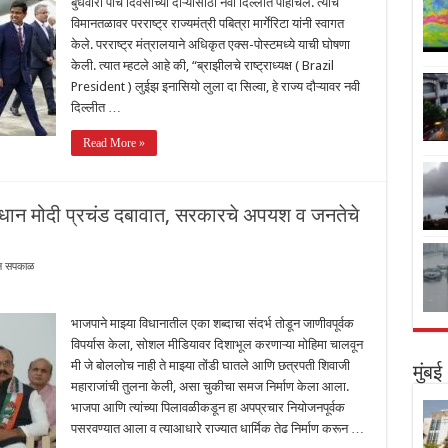
बुधवारी पाच दिवसांच्या दौऱ्यासाठी नवी दिल्लीत पोहोचले. त्यांचे
विमानतळावर परराष्ट्र राज्यमंत्री पबित्रा मार्गेरिटा यांनी स्वागत
केले. परराष्ट्र मंत्रालयाने अधिकृत एक्स-पोस्टमध्ये याची घोषणा
केली. त्यात म्हटले आहे की, “ब्राझीलचे राष्ट्राध्यक्ष ( Brazil
President ) लुईझ इनासियो लुला दा सिल्वा, हे राज्य दौऱ्यावर नवी
दिल्लीत …
Read More »
प्रधान मोदी प्रचंड दबावात, सरकारचे अपयश व जनतेचे
्धन सपकाळ
भाजपाने माझ्या विधानातील एका शब्दाचा संदर्भ तोडून जाणीवपूर्वक
विपर्यास केला, सोशल मीडियावर दिशाभूल करणाऱ्या मोहिमा चालवून
मी जे बोललोच नाही ते माझ्या तोंडी घातले आणि छत्रपती शिवाजी
मुंबई
महाराजांची तुलना केली, असा चुकीचा समज निर्माण केला आला.
भाजपा आणि त्यांच्या पिलावळीकडून हा अपप्रचार नियोजनपूर्वक
पसरवण्यात आला व त्याआधारे राज्यात धार्मिक तेढ निर्माण करून …