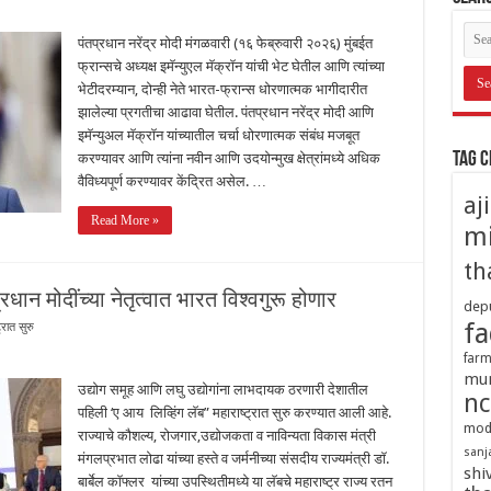
पंतप्रधान नरेंद्र मोदी मंगळवारी (१६ फेब्रुवारी २०२६) मुंबईत
फ्रान्सचे अध्यक्ष इमॅन्युएल मॅक्रॉन यांची भेट घेतील आणि त्यांच्या
भेटीदरम्यान, दोन्ही नेते भारत-फ्रान्स धोरणात्मक भागीदारीत
झालेल्या प्रगतीचा आढावा घेतील. पंतप्रधान नरेंद्र मोदी आणि
इमॅन्युअल मॅक्रॉन यांच्यातील चर्चा धोरणात्मक संबंध मजबूत
Tag 
करण्यावर आणि त्यांना नवीन आणि उदयोन्मुख क्षेत्रांमध्ये अधिक
वैविध्यपूर्ण करण्यावर केंद्रित असेल. …
aj
Read More »
mi
th
रधान मोदींच्या नेतृत्वात भारत विश्वगुरू होणार
depu
fa
्रात सुरु
farm
mu
उद्योग समूह आणि लघु उद्योगांना लाभदायक ठरणारी देशातील
nc
पहिली ‘ए आय लिव्हिंग लॅब” महाराष्ट्रात सुरु करण्यात आली आहे.
mod
राज्याचे कौशल्य, रोजगार,उद्योजकता व नाविन्यता विकास मंत्री
sanj
मंगलप्रभात लोढा यांच्या हस्ते व जर्मनीच्या संसदीय राज्यमंत्री डॉ.
shi
बार्बेल कॉफ्लर यांच्या उपस्थितीमध्ये या लॅबचे महाराष्ट्र राज्य रतन