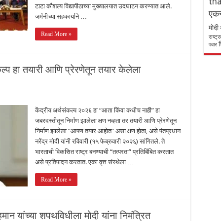
tha
टाटा कौशल्य विद्यापीठाच्या मुख्यालयात उदघाटन करण्यात आले.
एकन
जर्मनीच्या सहकार्याने …
मोदी
Read More »
राष्ट
श
पवार
कल्प हा तयारी आणि प्रेरणेतून तयार केलेला
केंद्रीय अर्थसंकल्प २०२६ हा “आता किंवा कधीच नाही” हा
जबरदस्तीतून निर्माण झालेला क्षण नव्हता तर तयारी आणि प्रेरणेतून
निर्माण झालेला “आपण तयार आहोत” असा क्षण होता, असे पंतप्रधान
नरेंद्र मोदी यांनी रविवारी (१५ फेब्रुवारी २०२६) सांगितले. ते
भारताची विकसित राष्ट्र बनण्याची “तत्परता” प्रतिबिंबित करतात
असे प्रतिपादन करतात. एका वृत्त संस्थेला …
Read More »
हमान यांच्या शपथविधीला मोदी यांना निमंत्रित