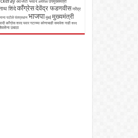
ckeray
अजित पवार
उपमुख्यमंत्री
अमेरिका
काँग्रेस
देवेंद्र फडणवीस
ाथ शिंदे
नरेंद्र
भाजपा
मुख्यमंत्री
नाना पटोले
पंतप्रधान
मुंबई
्रवादी काँग्रेस शरद पवार गटाच्या कोणाचाही समावेश नाही
शरद
िवसेना उबाठा