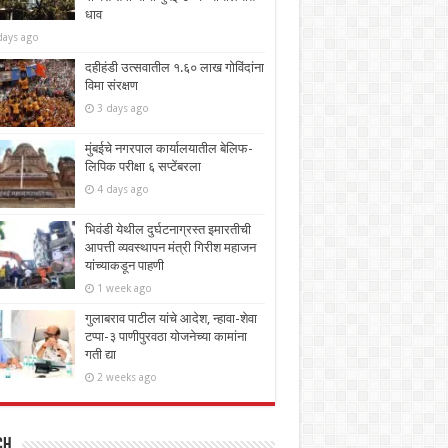
धाव
days ago
दहीहंडी उत्सवातील १.६० लाख गोविंदांना
विमा संरक्षण
3 days ago
मुंबईचे नगरपाल कार्यालयातील बेलिफ-
लिपिक परीक्षा ६ सप्टेंबरला
4 days ago
भिवंडी येथील दुर्घटनाग्रस्त इमारतीची
आपत्ती व्यवस्थापन मंत्री गिरीश महाजन
यांच्याकडून पाहणी
1 week ago
गुलाबराव पाटील यांचे आदेश, न्हावा-शेवा
टप्पा-३ पाणीपुरवठा योजनेच्या कामांना
गती द्या
2 weeks ago
ch