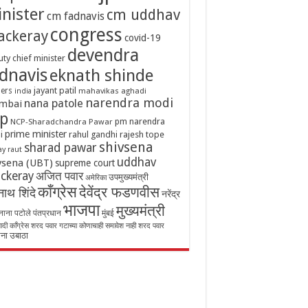
nister
cm uddhav
cm fadnavis
congress
ackeray
covid-19
devendra
ty chief minister
dnavis
eknath shinde
jayant patil
ers
mahavikas aghadi
india
narendra modi
nana patole
mbai
p
pm narendra
NCP-Sharadchandra Pawar
prime minister
i
rahul gandhi
rajesh tope
shivsena
sharad pawar
ay raut
uddhav
vsena (UBT)
supreme court
ckeray
अजित पवार
उपमुख्यमंत्री
अमेरिका
काँग्रेस
देवेंद्र फडणवीस
ाथ शिंदे
नरेंद्र
भाजपा
मुख्यमंत्री
नाना पटोले
पंतप्रधान
मुंबई
रवादी काँग्रेस शरद पवार गटाच्या कोणाचाही समावेश नाही
शरद पवार
ना उबाठा