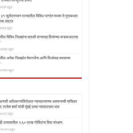
राज्यात मान्सूनची हजेरी
week ago
 ३१ जुलैदरम्यान राज्यातील विविध भागांत मध्यम ते मुसळधार
ाचा अंदाज
week ago
ातील विविध जिल्ह्यांना वादळी वाऱ्यासह विजांच्या कडकडाटाचा
ा
weeks ago
ातील अनेक जिल्ह्यांत मेघगर्जना आणि विजांसह पावसाचा
ा
weeks ago
यसी अधिकाऱ्यांविरोधात न्यायालयाच्या अवमानाची याचिका
 राजेश शर्मा यांची मुंबई उच्च न्यायालयात धाव
hours ago
डी उत्सवातील १.६० लाख गोविंदांना विमा संरक्षण
 hours ago