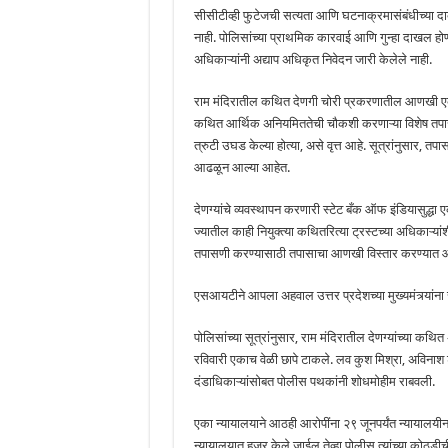
सीसीटीव्ही फुटेजची सत्यता आणि घटनाक्रमासंबंधीच्या दाव
नाही. पोलिसांच्या प्राथमिक कारवाई आणि गुन्हा दाखल ह
अधिकाऱ्यांनी अद्याप अधिकृत निवेदन जारी केलेले नाही.
राम मंदिरातील कथित देणगी चोरी प्रकरणातील आणखी एक 
कथित आर्थिक अनियमिततेची चौकशी करणाऱ्या विशेष तपास प
त्रुटी उघड केल्या होत्या, असे वृत्त आहे. सूत्रांनुसार,
आढळून आल्या आहेत.
देणग्यांचे व्यवस्थापन करणारी स्टेट बँक ऑफ इंडियासुद्धा ए
ज्यातील काही नियुक्त्या कथितरित्या ट्रस्टच्या अधिकाऱ्य
तपासणी करण्यासाठी तपासाचा आणखी विस्तार करण्यात 
एसआयटीने आपला अहवाल उत्तर प्रदेशच्या मुख्यमंत्र्यांन
पोलिसांच्या सूत्रांनुसार, राम मंदिरातील देणग्यांच्या क
रविवारी एकाच वेळी छापे टाकले. लव कुश मिश्रा, अविनाश 
दंडाधिकाऱ्यांसोबत पोलीस पथकांनी शोधमोहीम राबवली.
एका न्यायालयाने आठही आरोपींना २९ जूनपर्यंत न्यायालयीन 
न्यायालयात हजर केले जाईल तेव्हा पोलीस त्यांच्या कोठडी