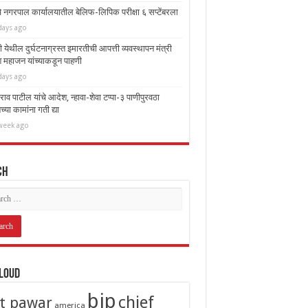
चे नगरपाल कार्यालयातील बेलिफ-लिपिक परीक्षा ६ सप्टेंबरला
days ago
ी येथील दुर्घटनाग्रस्त इमारतीची आपत्ती व्यवस्थापन मंत्री
 महाजन यांच्याकडून पाहणी
days ago
राव पाटील यांचे आदेश, न्हावा-शेवा टप्पा-३ पाणीपुरवठा
च्या कामांना गती द्या
week ago
ch
Cloud
bjp
chief
it pawar
america