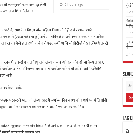
्यांची स्वतंत्रपणे पडताळणी झालेली
3 hours ago
मुंबई
ोण्यामधील कथित विलंबावर
2 
भिवंड
गिरीश
आरोपी, रामशंकर मिश्रा यांचा पहिला विशेष फोटोही समोर आला आहे.
7 
थकाने (एसआयटी) यापूर्वी, अयोध्या मंदिरातील अर्पणांच्या व्यवस्थापनात अनेक
गुलाब
 तपासात रोख रकमेची हाताळणी, कर्मचारी पडताळणी आणि सीसीटीव्ही देखरेखीमध्ये त्रुटी
योजने
1 
का खासगी एजन्सीमार्फत नियुक्त केलेल्या कर्मचाऱ्यांवरून चौकशीच्या फेऱ्यात आहे,
ांशी संबंधित आहेत. मंदिराच्या बांधकामाशी संबंधित जमिनीची खरेदी आणि खरेदीची
Sear
आला आहे.
ा सादर केला आहे.
थित अपहार प्रकरणी अटक केलेल्या आठही जणांच्या निवासस्थानांवर अयोध्या पोलिसांनी
शुक्ला आणि रामशंकर यादव यांच्यासह आरोपींच्या घरांवर स्थानिक
Tag 
कोठडी सुनावल्यानंतर दोन दिवसांनी हे छापे टाकण्यात आले. सोमवारी त्यांना
aj
ची मागणी करण्याची शक्यता आहे.