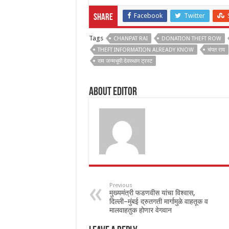
Facebook
Twitter
Share
Tags
CHANPAT RAI
DONATION THEFT ROW
THEFT INFORMATION ALREADY KNOW
चंपत राय
राम जन्मभूमी देवस्थान ट्रस्ट
About Editor
Previous
मुख्यमंत्री फडणवीस यांचा विश्वास,
दिल्ली–मुंबई द्रुतगती मार्गामुळे वाहतूक व
मालवाहतुक होणार वेगवान