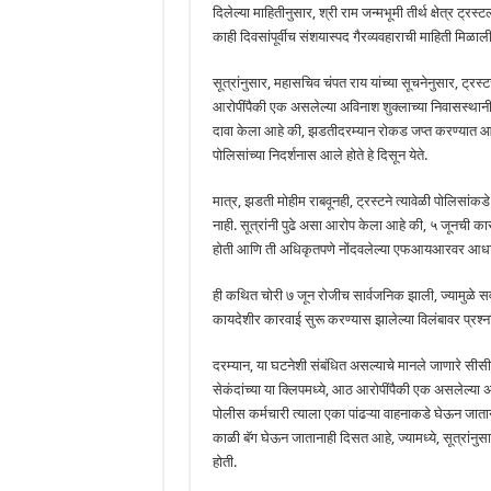
दिलेल्या माहितीनुसार, श्री राम जन्मभूमी तीर्थ क्षेत्र ट्रस्
काही दिवसांपूर्वीच संशयास्पद गैरव्यवहाराची माहिती मिळाली
सूत्रांनुसार, महासचिव चंपत राय यांच्या सूचनेनुसार, ट्रस्ट
आरोपींपैकी एक असलेल्या अविनाश शुक्लाच्या निवासस्थानी 
दावा केला आहे की, झडतीदरम्यान रोकड जप्त करण्यात 
पोलिसांच्या निदर्शनास आले होते हे दिसून येते.
मात्र, झडती मोहीम राबवूनही, ट्रस्टने त्यावेळी पोलिसा
नाही. सूत्रांनी पुढे असा आरोप केला आहे की, ५ जूनची
होती आणि ती अधिकृतपणे नोंदवलेल्या एफआयआरवर आधार
ही कथित चोरी ७ जून रोजीच सार्वजनिक झाली, ज्यामुळे सर
कायदेशीर कारवाई सुरू करण्यास झालेल्या विलंबावर प्रश्नचि
दरम्यान, या घटनेशी संबंधित असल्याचे मानले जाणारे सीस
सेकंदांच्या या क्लिपमध्ये, आठ आरोपींपैकी एक असलेल्या अ
पोलीस कर्मचारी त्याला एका पांढऱ्या वाहनाकडे घेऊन जात
काळी बॅग घेऊन जातानाही दिसत आहे, ज्यामध्ये, सूत्रांन
होती.