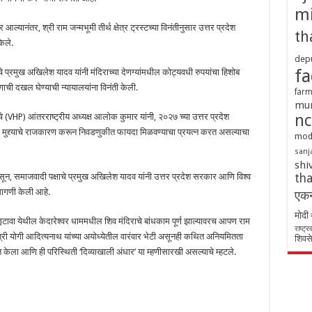
mi
ल्यानंतर, श्री राम जन्मभूमी तीर्थ क्षेत्र ट्रस्टच्या विनंतीनुसार उत्तर प्रदेश
th
ेले.
depu
fa
 प्रमुख अखिलेश यादव यांनी मंदिराच्या देणग्यांमधील कोट्यवधी रुपयांचा हिशोब
ाची दखल घेण्याची न्यायालयांना विनंती केली.
farm
mu
षदेचे (VHP) आंतरराष्ट्रीय अध्यक्ष आलोक कुमार यांनी, २०२७ च्या उत्तर प्रदेश
nc
या मुद्द्याचे राजकारण करून निवडणुकीत फायदा मिळवण्याचा प्रयत्न करत असल्याचा
mod
sanj
shi
 असून, समाजवादी पक्षाचे प्रमुख अखिलेश यादव यांनी उत्तर प्रदेश सरकार आणि विश्व
tha
मागणी केली आहे.
एकन
मोदी
इटावा येथील केदारेश्वर धाममधील शिव मंदिराचे बांधकाम पूर्ण झाल्यावरच आपण राम
राष्ट्
्यमंत्री योगी आदित्यनाथ यांच्या अयोध्येतील वारंवार भेटी असूनही कथित अनियमितता
शिवसे
 केला आणि ही परिस्थिती ‘दिव्याखाली अंधार’ या म्हणीसारखी असल्याचे म्हटले.