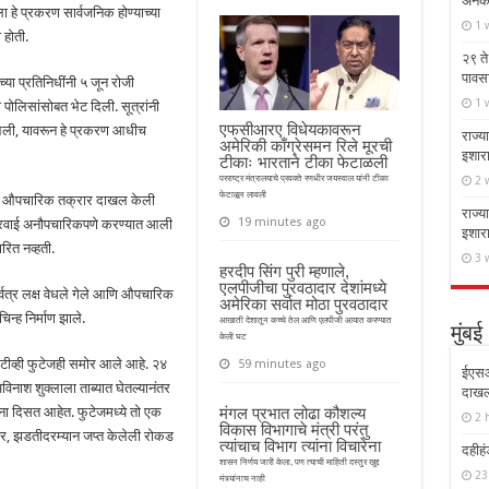
अनेक 
टला हे प्रकरण सार्वजनिक होण्याच्या
1 
 होती.
२९ ते
पावस
च्या प्रतिनिधींनी ५ जून रोजी
1 
पोलिसांसोबत भेट दिली. सूत्रांनी
एफसीआरए विधेयकावरून
आली, यावरून हे प्रकरण आधीच
राज्य
अमेरिकी काँग्रेसमन रिले मूरची
इशार
टीकाः भारताने टीका फेटाळली
2 
परराष्ट्र मंत्रालयाचे प्रवक्ते रणधीर जयस्वाल यांनी टीका
फेटाळून लावली
ंकडे औपचारिक तक्रार दाखल केली
राज्य
19 minutes ago
 कारवाई अनौपचारिकपणे करण्यात आली
इशार
ित नव्हती.
3 
हरदीप सिंग पुरी म्हणाले,
एलपीजीचा पुरवठादार देशांमध्ये
्वत्र लक्ष वेधले गेले आणि औपचारिक
अमेरिका सर्वात मोठा पुरवठादार
न्ह निर्माण झाले.
आखाती देशातून कच्चे तेल आणि एलपीजी आयात करण्यात
मुंबई
केली घट
ीटीव्ही फुटेजही समोर आले आहे. २४
59 minutes ago
ईएसआ
विनाश शुक्लाला ताब्यात घेतल्यानंतर
दाखल;
ाना दिसत आहेत. फुटेजमध्ये तो एक
मंगल प्रभात लोढा कौशल्य
2 
विकास विभागाचे मंत्री परंतु
ुसार, झडतीदरम्यान जप्त केलेली रोकड
त्यांचाच विभाग त्यांना विचारेना
दहीहं
शासन निर्णय जारी केला, पण त्याची माहिती दस्तुर खुद्द
23
मंत्र्यांनाच नाही