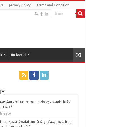
ter
privacy Policy
Terms and Condition
मा
व्हिडीओ
ान
 वेधशाळेचा पाच दिवसांचा हवामान अंदाज; राज्यातील विविध
यांना अलर्ट
days ago
ील मान्सूनच्या स्थितीची छायाचित्रे इस्रोकडून प्रकाशित,