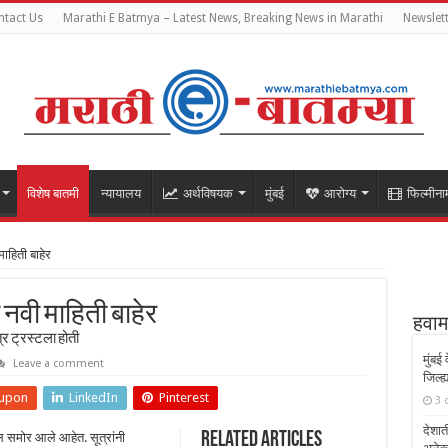
tact Us
Marathi E Batmya – Latest News, Breaking News in Marathi
Newslet
विशेष बातमी
न्यायालय
अर्थविषयक
मुंबई
आरोग्य
फिल्मीना
ाहिती बाहेर
 नवी माहिती बाहेर
हवाम
्र ट्रस्टला होती
मुंबई
Leave a comment
जिल्ह्
upon
LinkedIn
Pinterest
3 
देशात
Related Articles
 समोर आले आहेत. सूत्रांनी