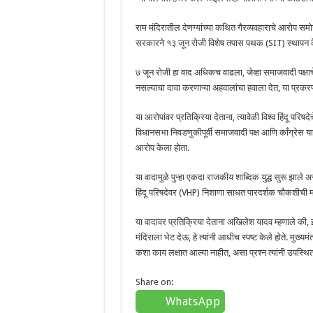
राम मंदिरातील देणग्यांच्या कथित गैरव्यवहाराचे आरोप समोर आ
सरकारने १३ जून रोजी विशेष तपास पथक (SIT) स्थापन क
७ जून रोजी हा वाद अधिकच वाढला, जेव्हा समाजवादी पक्षाचे
नसल्याचा दावा करणाऱ्या अहवालांचा हवाला देत, या प्रकरण
या आरोपांवर प्रतिक्रिया देताना, त्यावेळी विश्व हिंदू परि
विधानसभा निवडणुकीपूर्वी समाजवादी पक्ष आणि काँग्रेस 
आरोप केला होता.
या वादामुळे पुन्हा एकदा राजकीय शाब्दिक युद्ध सुरू झाले
हिंदू परिषदेवर (VHP) निशाणा साधत पारदर्शक चौकशीची 
या वादावर प्रतिक्रिया देताना अखिलेश यादव म्हणाले की, 
मंदिराला भेट देऊ, हे त्यांनी आधीच स्पष्ट केले होते. मुख
कशा काय लक्षात आल्या नाहीत, असा प्रश्न त्यांनी उपस्थित
Share on:
WhatsApp