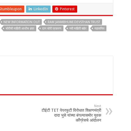
Stumbleupon
LinkedIn
Pinterest
NEW INFORMATION OUT
RAM JANMBHUMI DEVSTHAN TRUST
चोरीची माहिती आधीच ज्ञात
दान चोरी प्रकरण
नवी माहिती बाहेर
महासचिव
Next
टीईटी TET पेपरफुटी विरोधात शिक्षणमंत्री
दादा भुसे यांच्या बंगल्यासमोर युवक
काँग्रेसचे आंदोलन