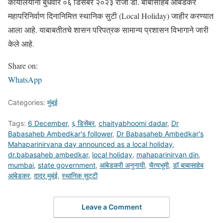
कार्यालयांना बुधवार ०६ डिसेंबर २०२३ रोजी डॉ. बाबासाहेब आंबेडकर
महापरिनिर्वाण दिनानिमित्त स्थानिक सुटी (Local Holiday) जाहीर करण्यात
आला आहे. याबाबतीतचे शासन परिपत्रक सामान्य प्रशासन विभागाने जारी
केले आहे.
Share on:
WhatsApp
Categories:
मुंबई
Tags:
6 December
,
६ डिसेंबर
,
chaityabhoomi dadar
,
Dr
Babasaheb Ambedkar's follower
,
Dr Babasaheb Ambedkar's
Mahaparinirvana day announced as a local holiday
,
dr.babasaheb ambedkar
,
local holiday
,
mahaparinirvan din
,
mumbai
,
state government
,
आंबेडकरी अनुनायी
,
चैत्यभूमी
,
डॉ बाबासाहेब
आंबेडकर
,
दादर मुबंई
,
स्थानिक सुट्टी
Leave a Comment