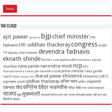
Tag Cloud
bjp
chief minister
ajit pawar
cm
america
congress
cm uddhav thackeray
fadnavis
covid-
devendra fadnavis
19
deputy chief minister
eknath shinde
jayant patil
farmers
mahavikas aghadi
india
ncp
narendra modi
nana patole
mumbai
NCP-
prime minister
pm narendra modi
rahul gandhi
Sharadchandra Pawar
shivsena
sharad pawar
shivsena (UBT)
rajesh tope
sanjay raut
uddhav thackeray
अजित पवार
supreme court
उपमुख्यमंत्री
अमेरिका
काँग्रेस
देवेंद्र फडणवीस
एकनाथ शिंदे
नरेंद्र मोदी
नाना पटोले
पंतप्रधान
भाजपा
मुख्यमंत्री
मुंबई
राष्ट्रवादी काँग्रेस शरद पवार गटाच्या कोणाचाही समावेश नाही
शरद पवार
शिवसेना उबाठा