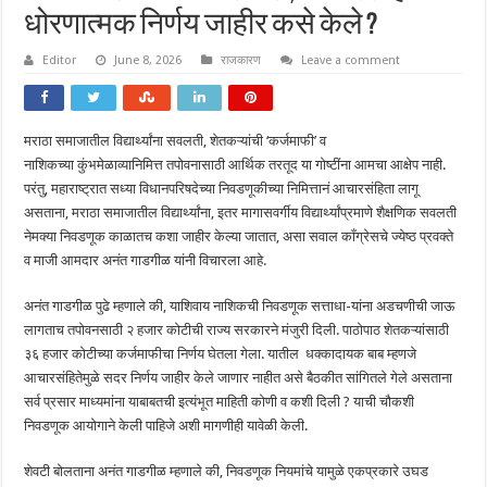
धोरणात्मक निर्णय जाहीर कसे केले ?
Editor
June 8, 2026
राजकारण
Leave a comment
मराठा समाजातील विद्यार्थ्यांना सवलती, शेतकऱ्यांची ‘कर्जमाफी’ व
नाशिकच्या कुंभमेळाव्यानिमित्त तपोवनासाठी आर्थिक तरतूद या गोष्टींना आमचा आक्षेप नाही.
परंतु, महाराष्ट्रात सध्या विधानपरिषदेच्या निवडणूकीच्या निमित्तानं आचारसंहिता लागू
असताना, मराठा समाजातील विद्यार्थ्यांना, इतर मागासवर्गीय विद्यार्थ्यांप्रमाणे शैक्षणिक सवलती
नेमक्या निवडणूक काळातच कशा जाहीर केल्या जातात, असा सवाल काँग्रेसचे ज्येष्ठ प्रवक्ते
व माजी आमदार अनंत गाडगीळ यांनी विचारला आहे.
अनंत गाडगीळ पुढे म्हणाले की, याशिवाय नाशिकची निवडणूक सत्ताधा-यांना अडचणीची जाऊ
लागताच तपोवनसाठी २ हजार कोटीची राज्य सरकारने मंजुरी दिली. पाठोपाठ शेतकऱ्यांसाठी
३६ हजार कोटीच्या कर्जमाफीचा निर्णय घेतला गेला. यातील धक्कादायक बाब म्हणजे
आचारसंहितेमुळे सदर निर्णय जाहीर केले जाणार नाहीत असे बैठकीत सांगितले गेले असताना
सर्व प्रसार माध्यमांना याबाबतची इत्यंभूत माहिती कोणी व कशी दिली ? याची चौकशी
निवडणूक आयोगाने केली पाहिजे अशी मागणीही यावेळी केली.
शेवटी बोलताना अनंत गाडगीळ म्हणाले की, निवडणूक नियमांचे यामुळे एकप्रकारे उघड