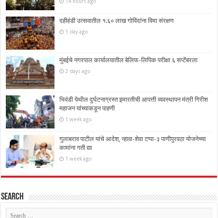
14 hours ago
दहीहंडी उत्सवातील १.६० लाख गोविंदांना विमा संरक्षण
1 day ago
मुंबईचे नगरपाल कार्यालयातील बेलिफ-लिपिक परीक्षा ६ सप्टेंबरला
2 days ago
भिवंडी येथील दुर्घटनाग्रस्त इमारतीची आपत्ती व्यवस्थापन मंत्री गिरीश
महाजन यांच्याकडून पाहणी
1 week ago
गुलाबराव पाटील यांचे आदेश, न्हावा-शेवा टप्पा-३ पाणीपुरवठा योजनेच्या
कामांना गती द्या
1 week ago
Search