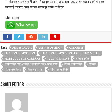
उल्लंघन होत असतानाही राज्य निवडणूक आयोग, डोळ्याला पट्टी लावून बसणार की याबाबत
कारवाई करणार असा परखड सवालही उपस्थित केला.
Share on:
WhatsApp
Tags
ANANT GADGIL
CABINET DECISION
CONGRESS
ELECTION COMMISSION
ELECTION COMMISSION SHOULD INVESTIGATE
MODEL CODE OF CONDUCT
POLICY DECISION
अनंत गाडगीळ
आचारसंहिता लागू असताना धोरणात्मक निर्णय जाहिर कसा
आदर्श आचारसंहिता
काँग्रेस
धोरणात्मक निर्णय
निवडणूक आयोग
मंत्रिमंडळाचा निर्णय
About Editor