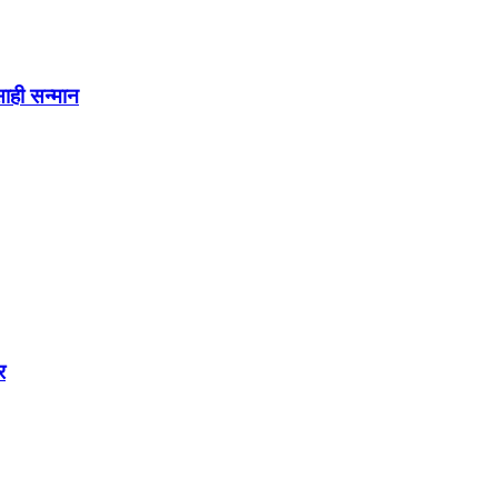
ाही सन्मान
र