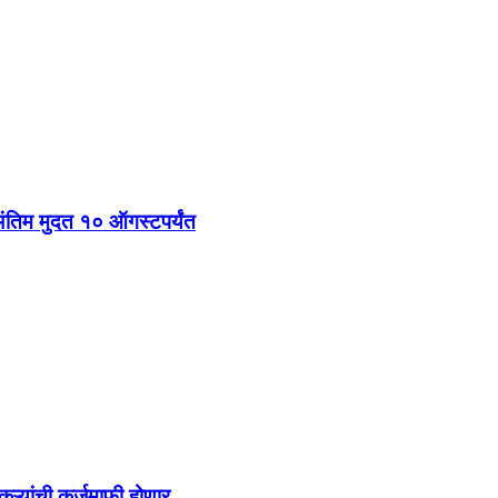
 अंतिम मुदत १० ऑगस्टपर्यंत
तकऱ्यांची कर्जमाफी होणार