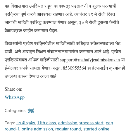
महाविद्यालयात उपस्थित राहून कागदपत्र पडताळणी व शुल्क भरण्याची
प्रक्रिया पूर्ण करणे आवश्यक राहणार आहे. त्यानंतर २९ मे रोजी रिक्त
जागांची माहिती प्रसिद्ध करण्यात येणार असून, ३० मे रोजी दुसऱ्या फेरीचे
वेळापत्रक जाहीर करण्यात येईल.
विद्यार्थ्यांनी प्रवेश प्रक्रियेतील माहितीसाठी अधिकृत संकेतस्थळाला भेट
द्यावी, असे आवाहन शिक्षण संचालनालयामार्फत करण्यात आले आहे. प्रवेश
प्रक्रियेबाबत अधिक माहितीसाठी support@mahafyjcadmissions.in या
ई-मेलवर संपर्क साधता येणार असून, 8530955564 हा हेल्पलाईन क्रमांकही
उपलब्ध करून देण्यात आला आहे.
Share on:
WhatsApp
Categories:
मुंबई
Tags:
११ वी प्रवेश
,
11th class
,
admission process start
,
cap
round-1
,
online admission
,
regular round
,
started online