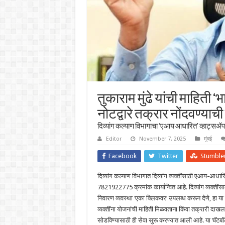
तुकाराम मुंढे यांची माहिती 
नोटद्वारे तक्रार नोंदवण्याच
दिव्यांग कल्याण विभागाचा ‘एआय आधारित’ व्हाट्सॲ
Editor
November 7, 2025
मुंबई
Facebook
Twitter
Stumble
दिव्यांग कल्याण विभागात दिव्यांग व्यक्तींसाठी एआय-आधार
7821922775 क्रमांक कार्यान्वित आहे. दिव्यांग व्यक्तीं
निवारण व्यवस्था ‘एका क्लिकवर’ उपलब्ध करून देणे, हा या सेव
व्यक्तींना योजनांची माहिती मिळवताना किंवा तक्रारी दा
सोडविण्यासाठी ही सेवा सुरू करण्यात आली आहे. या चॅटबॉट