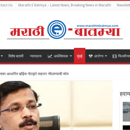
tact Us
Marathi E Batmya – Latest News, Breaking News in Marathi
Newslet
विशेष बातमी
न्यायालय
अर्थविषयक
मुंबई
आरोग्य
फिल्मीना
्ञानावर आधारित व्हॉईस नोटद्वारे तक्रार नोंदवण्याची सोय
हवाम