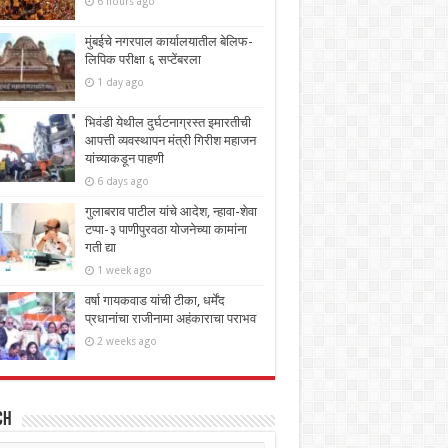
6 hours ago
मुंबईचे नगरपाल कार्यालयातील बेलिफ-
लिपिक परीक्षा ६ सप्टेंबरला
1 day ago
भिवंडी येथील दुर्घटनाग्रस्त इमारतीची
आपत्ती व्यवस्थापन मंत्री गिरीश महाजन
यांच्याकडून पाहणी
6 days ago
गुलाबराव पाटील यांचे आदेश, न्हावा-शेवा
टप्पा-३ पाणीपुरवठा योजनेच्या कामांना
गती द्या
1 week ago
वर्षा गायकवाड यांची टीका, धर्मेंद
प्रधानांचा राजीनामा अहंकाराचा पराभव
2 weeks ago
ch