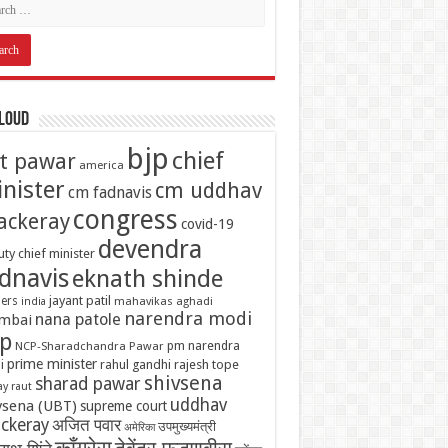
Cloud
bjp
chief
it pawar
america
nister
cm uddhav
cm fadnavis
congress
ackeray
covid-19
devendra
ty chief minister
dnavis
eknath shinde
jayant patil
ers
mahavikas aghadi
india
narendra modi
nana patole
mbai
p
pm narendra
NCP-Sharadchandra Pawar
prime minister
i
rahul gandhi
rajesh tope
shivsena
sharad pawar
ay raut
uddhav
vsena (UBT)
supreme court
ckeray
अजित पवार
उपमुख्यमंत्री
अमेरिका