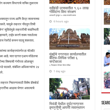
व्यांग कल्याण विभागाचे सचिव तुकाराम
दहीहंडी उत्सवातील १.६० लाख
गोविंदांना विमा संरक्षण
अपघाती मृत्यूस १० लाख रुपयांचे कवच
ाध्यमातून राज्य आणि केंद्र शासनाच्या
6 hours ago
शकते. यामुळे तक्रार नोंदवून तिची
ंग’ सुविधेमुळे तक्रारीची सद्यस्थिती
ाहाय्याने, टाईप करणे शक्य नसलेल्या
वाज रेकॉर्ड करून पाठवू शकतात.
ांच्या कार्यक्रमांतर्गत हा चॅटबॉट
मुंबईचे नगरपाल कार्यालयातील
ेगळा आहे. यात प्रगत एआय मॉडेलचा
बेलिफ-लिपिक परीक्षा ६
सप्टेंबरला
ारीच्या विषयाची गंभीरता ओळखून
६ जिल्ह्यात घेण्यात येणार परिक्षा
े पाठवते. संबंधित अधिकाऱ्यांना २४
1 day ago
ले.
 तक्रार निवारणासाठी विशेष डॅशबोर्ड
क्रारींचा आढावा घेणार असल्याचे
Sear
भिवंडी येथील दुर्घटनाग्रस्त
इमारतीची आपत्ती व्यवस्थापन