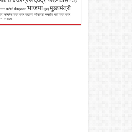
काँग्रेस
देवेंद्र फडणवीस
ाथ शिंदे
नरेंद्र
भाजपा
मुख्यमंत्री
नाना पटोले
पंतप्रधान
मुंबई
रवादी काँग्रेस शरद पवार गटाच्या कोणाचाही समावेश नाही
शरद पवार
ना उबाठा