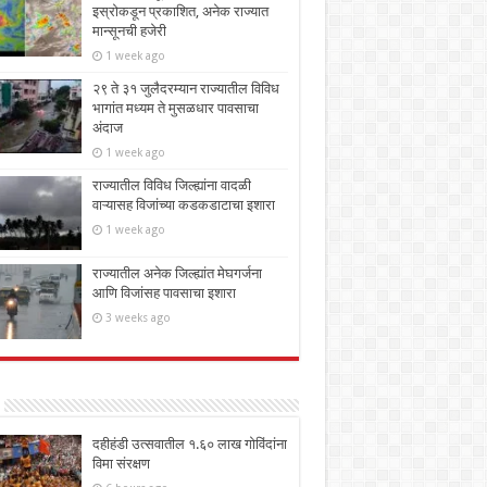
इस्रोकडून प्रकाशित, अनेक राज्यात
मान्सूनची हजेरी
1 week ago
२९ ते ३१ जुलैदरम्यान राज्यातील विविध
भागांत मध्यम ते मुसळधार पावसाचा
अंदाज
1 week ago
राज्यातील विविध जिल्ह्यांना वादळी
वाऱ्यासह विजांच्या कडकडाटाचा इशारा
1 week ago
राज्यातील अनेक जिल्ह्यांत मेघगर्जना
आणि विजांसह पावसाचा इशारा
3 weeks ago
दहीहंडी उत्सवातील १.६० लाख गोविंदांना
विमा संरक्षण