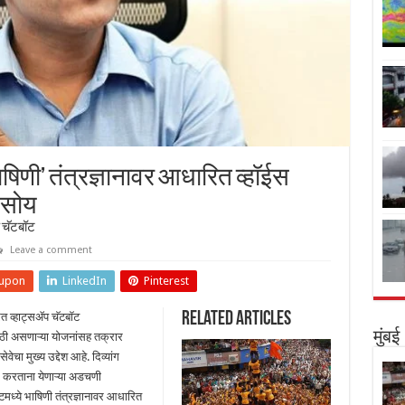
‘भाषिणी’ तंत्रज्ञानावर आधारित व्हॉईस
ी सोय
प चॅटबॉट
Leave a comment
upon
LinkedIn
Pinterest
Related Articles
ित व्हाट्सॲप चॅटबॉट
मुंबई
साठी असणाऱ्या योजनांसह तक्रार
ेचा मुख्य उद्देश आहे. दिव्यांग
खल करताना येणाऱ्या अडचणी
मध्ये भाषिणी तंत्रज्ञानावर आधारित