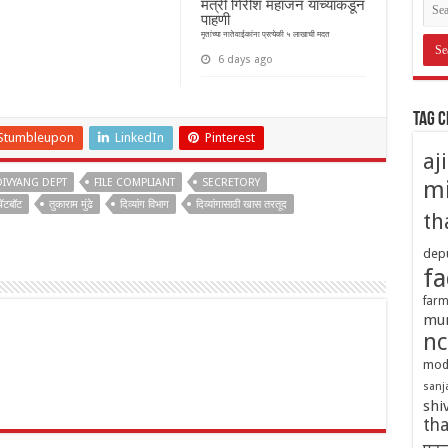
मंत्री गिरीश महाजन यांच्याकडून
पाहणी
मृतांच्या नातेवाईकांना प्रत्येकी ५ लाखाची मदत
6 days ago
Tag 
Stumbleupon
LinkedIn
Pinterest
aj
mi
DIVYANG DEPT
FILE COMPLIANT
SECRETORY
ॅटबॉट
तुकाराम मुंढे
दिव्यांग विभाग
दिव्यांगासाठी खास तरतूद
th
depu
fa
farm
mu
nc
mod
sanj
shi
tha