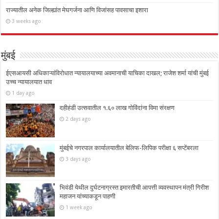
राज्यातील अनेक जिल्ह्यांत मेघगर्जना आणि विजांसह पावसाचा इशारा
3 weeks ago
मुंबई
ईएसआयसी अधिकाऱ्यांविरोधात न्यायालयाच्या अवमानाची याचिका दाखल; राजेश शर्मा यांची मुंबई
उच्च न्यायालयात धाव
1 day ago
दहीहंडी उत्सवातील १.६० लाख गोविंदांना विमा संरक्षण
2 days ago
मुंबईचे नगरपाल कार्यालयातील बेलिफ-लिपिक परीक्षा ६ सप्टेंबरला
3 days ago
भिवंडी येथील दुर्घटनाग्रस्त इमारतीची आपत्ती व्यवस्थापन मंत्री गिरीश
महाजन यांच्याकडून पाहणी
1 week ago