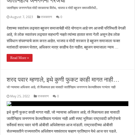
जातनिहाय जनगणना गरजेची
जातनिहाय जनगणनेला मोदी सरकारचा विरोध, भाजपा व मोदी बहुजन समाजविरोधी..
August 7, 2023
राजकारण
0
देशाच्या स्वातंत्र्य लढ्यात बहुजन समाजाचेही मोठे योगदान आहे पण आजची परिस्थिती वेगळी
आहे, जे लोक स्वातंत्र्य लढ्यात सहभागी नव्हते त्यांच्या हातात सत्ता गेली असून हेच लोक
संविधान संपवण्याचे काम करत आहेत. भाजपा व मोदी सरकार हे बहुजन समाजाला फक्त
मतांसाठी वापरून घेतात, अधिकार मात्र काहीच देत नाहीत. बहुजन समाजाला न्याय …
Read More »
शरद पवार म्हणाले, इथे कुणी फुकट काही मागत नाही…
जो न्यायाचा अधिकार आहे, तो मिळायला हवा यासाठी जातीनिहाय जनगणना केल्याशिवाय गत्यंतर नाही
May 25, 2022
राजकारण
0
इथे कुणी फुकट काही मागत नाही. जो न्यायाचा अधिकार आहे, तो मिळायला हवा यासाठी
जातीनिहाय जनगणना केल्याशिवाय गत्यंतर नाही अशी स्पष्ट भूमिका राष्ट्रवादी काँग्रेसचे
सर्वेसर्वा शरद पवार यांनी ओबीसी अधिवेशनात आज मांडली. राष्ट्रवादीच्या ओबीसी
सेलच्यावतीने राज्यस्तरीय अधिवेशन यशवंतराव चव्हाण प्रतिष्ठान येथे आज पार पडले.