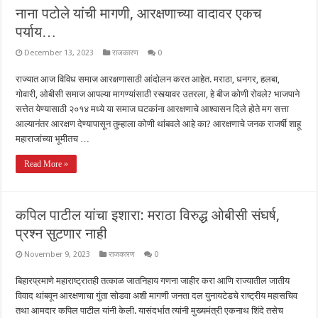
नाना पटोले यांची मागणी, आरक्षणाच्या वादावर एकच
पर्याय…
December 13, 2023
राजकारण
0
राज्यात आज विविध समाज आरक्षणासाठी आंदोलन करत आहेत. मराठा, धनगर, हलबा,
गोवारी, ओबीसी समाज आपल्या मागण्यांसाठी रस्त्यावर उतरला, हे बीज कोणी रोवले? भाजपाने
सत्तेत येण्यासाठी २०१४ मध्ये या समाज घटकांना आरक्षणाचे आश्वासन दिले होते मग सत्ता
आल्यानंतर आरक्षण देण्यापासून तुम्हाला कोणी थांबवले आहे का? आरक्षणाचे जनक राजर्षी शाहू
महाराजांच्या भूमीतच …
Read More »
कपिल पाटील यांचा इशारा: मराठा विरुद्ध ओबीसी संघर्ष,
प्रश्न सुटणार नाही
November 9, 2023
राजकारण
0
बिहारप्रमाणे महाराष्ट्रातही तत्काळ जातनिहाय गणना जाहीर करा आणि राज्यातील जातीय
विवाद थांबवून आरक्षणाचा गुंता सोडवा अशी मागणी जनता दल युनायटेडचे राष्ट्रीय महासचिव
तथा आमदार कपिल पाटील यांनी केली. यासंदर्भात त्यांनी मुख्यमंत्री एकनाथ शिंदे तसेच