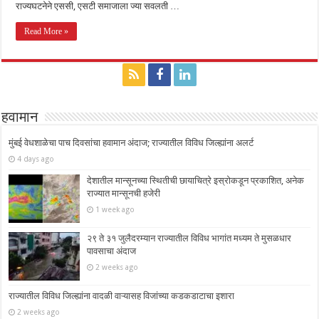
राज्यघटनेने एससी, एसटी समाजाला ज्या सवलती …
Read More »
हवामान
मुंबई वेधशाळेचा पाच दिवसांचा हवामान अंदाज; राज्यातील विविध जिल्ह्यांना अलर्ट
4 days ago
देशातील मान्सूनच्या स्थितीची छायाचित्रे इस्रोकडून प्रकाशित, अनेक
राज्यात मान्सूनची हजेरी
1 week ago
२९ ते ३१ जुलैदरम्यान राज्यातील विविध भागांत मध्यम ते मुसळधार
पावसाचा अंदाज
2 weeks ago
राज्यातील विविध जिल्ह्यांना वादळी वाऱ्यासह विजांच्या कडकडाटाचा इशारा
2 weeks ago