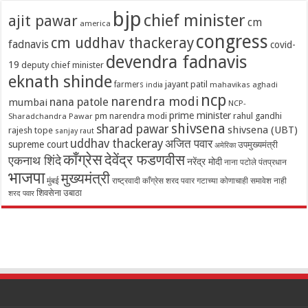
bjp
chief minister
ajit pawar
cm
america
congress
cm uddhav thackeray
fadnavis
covid-
devendra fadnavis
19
deputy chief minister
eknath shinde
jayant patil
farmers
mahavikas aghadi
india
ncp
narendra modi
nana patole
mumbai
NCP-
prime minister
pm narendra modi
rahul gandhi
Sharadchandra Pawar
shivsena
sharad pawar
shivsena (UBT)
rajesh tope
sanjay raut
uddhav thackeray
अजित पवार
supreme court
उपमुख्यमंत्री
अमेरिका
काँग्रेस
देवेंद्र फडणवीस
एकनाथ शिंदे
नरेंद्र मोदी
नाना पटोले
पंतप्रधान
भाजपा
मुख्यमंत्री
मुंबई
राष्ट्रवादी काँग्रेस शरद पवार गटाच्या कोणाचाही समावेश नाही
शिवसेना उबाठा
शरद पवार