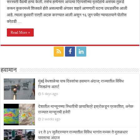
सरस्वती वैद्यची हत्या केली. तसेच हत्येनंतर आपल्या प्रियसीच्या मृतदेहाचे असंख्य तुकडे
करून कुकरमध्ये शिजवले होते असल्याची अंगावर शहारे आणणारी घटना उघडकीस आली
आहे. त्याला बुधवारी रात्री अटक करण्यात आली असून १६ जुन पर्यंत न्यायालयाने पोलीस
कोठडी …
Read More »
हवामान
मुंबई वेधशाळेचा पाच दिवसांचा हवामान अंदाज; राज्यातील विविध
जिल्ह्यांना अलर्ट
5 days ago
देशातील मान्सूनच्या स्थितीची छायाचित्रे इस्रोकडून प्रकाशित, अनेक
राज्यात मान्सूनची हजेरी
2 weeks ago
२९ ते ३१ जुलैदरम्यान राज्यातील विविध भागांत मध्यम ते मुसळधार
पावसाचा अंदाज