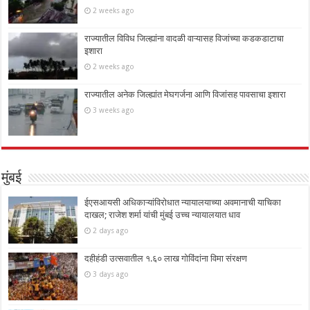
2 weeks ago
राज्यातील विविध जिल्ह्यांना वादळी वाऱ्यासह विजांच्या कडकडाटाचा
इशारा
2 weeks ago
राज्यातील अनेक जिल्ह्यांत मेघगर्जना आणि विजांसह पावसाचा इशारा
3 weeks ago
मुंबई
ईएसआयसी अधिकाऱ्यांविरोधात न्यायालयाच्या अवमानाची याचिका
दाखल; राजेश शर्मा यांची मुंबई उच्च न्यायालयात धाव
2 days ago
दहीहंडी उत्सवातील १.६० लाख गोविंदांना विमा संरक्षण
3 days ago