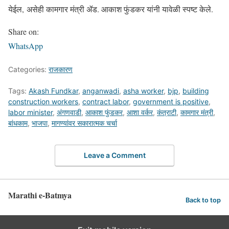
येईल, असेही कामगार मंत्री ॲड. आकाश फुंडकर यांनी यावेळी स्पष्ट केले.
Share on:
WhatsApp
Categories:
राजकारण
Tags:
Akash Fundkar
,
anganwadi
,
asha worker
,
bjp
,
building
construction workers
,
contract labor
,
government is positive
,
labor minister
,
अंगणवाडी
,
आकाश फुंडकर
,
आशा वर्कर
,
कंत्राटी
,
कामगार मंत्री
,
बांधकाम
,
भाजपा
,
मागण्यांवर सकारात्मक चर्चा
Leave a Comment
Marathi e-Batmya
Back to top