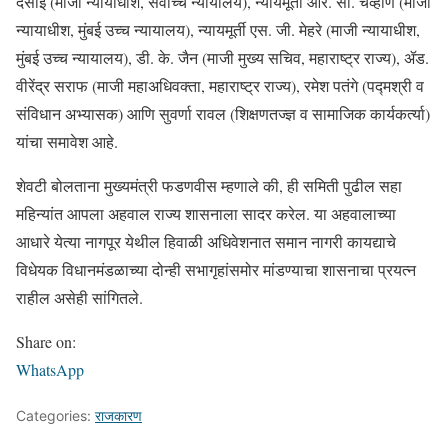
देसाई (माजी न्यायाधीश, सर्वोच्च न्यायालय), न्यायमूर्ती आर. सी. चव्हाण (माजी
न्यायाधीश, मुंबई उच्च न्यायालय), न्यायमूर्ती एस. जी. मेहरे (माजी न्यायाधीश,
मुंबई उच्च न्यायालय), डी. के. जैन (माजी मुख्य सचिव, महाराष्ट्र राज्य), ॲड.
वीरेंद्र सराफ (माजी महाअधिवक्ता, महाराष्ट्र राज्य), रमेश पतंगे (पद्मश्री व
संविधान अभ्यासक) आणि सुवर्णा रावल (शिक्षणतज्ज्ञ व सामाजिक कार्यकर्त्या)
यांचा समावेश आहे.
शेवटी बोलताना मुख्यमंत्री फडणवीस म्हणाले की, ही समिती पुढील सहा
महिन्यांत आपला अहवाल राज्य शासनाला सादर करेल. या अहवालाच्या
आधारे येत्या नागपूर येथील हिवाळी अधिवेशनात समान नागरी कायद्याचे
विधेयक विधानमंडळाच्या दोन्ही सभागृहांसमोर मांडण्याचा शासनाचा प्रयत्न
राहील असेही सांगितले.
Share on:
WhatsApp
Categories:
राजकारण