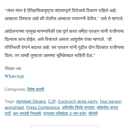
“जंतर मंतर हे ऐतिहासिकदृष्ट्या शांततापूर्ण विरोधाचे ठिकाण राहिले आहे.
आम्हाला विश्वास आहे की पोलीस आम्हाला परवानगी देतील,” असे ते म्हणाले.
आंदोलनाच्या प्रमुख मागण्यांपैकी एक पूर्ण करत धर्मेद्र प्रधान यांनी राजीनामा
दिल्यास काय होईल, असे विचारले असता आशुतोष रांका म्हणाले, “ही
परिस्थिती वेगाने बदलत आहे. जर प्रधान यांनी पुढील दोन दिवसांत राजीनामा
दिला, तर आम्ही तुम्हाला आमच्या भूमिकेबद्दल माहिती देऊ.”
Share on:
WhatsApp
Categories:
विशेष बातमी
Tags:
Abhijeet Dipake
,
CJP
,
Cockroch janta party
,
four person
appointed
,
Press Conference
,
अभिजीत दिपके भारतात
,
कॉकरोच जनता
पार्टी
,
चार जणांची नियुक्ती
,
पत्रकार परिषदेला 3 जण हजेर
,
सीजेपी