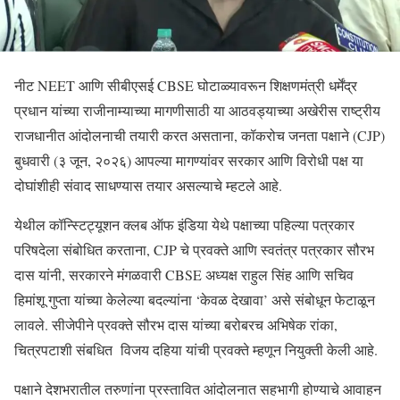
नीट NEET आणि सीबीएसई CBSE घोटाळ्यावरून शिक्षणमंत्री धर्मेंद्र
प्रधान यांच्या राजीनाम्याच्या मागणीसाठी या आठवड्याच्या अखेरीस राष्ट्रीय
राजधानीत आंदोलनाची तयारी करत असताना, कॉकरोच जनता पक्षाने (CJP)
बुधवारी (३ जून, २०२६) आपल्या मागण्यांवर सरकार आणि विरोधी पक्ष या
दोघांशीही संवाद साधण्यास तयार असल्याचे म्हटले आहे.
येथील कॉन्स्टिट्यूशन क्लब ऑफ इंडिया येथे पक्षाच्या पहिल्या पत्रकार
परिषदेला संबोधित करताना, CJP चे प्रवक्ते आणि स्वतंत्र पत्रकार सौरभ
दास यांनी, सरकारने मंगळवारी CBSE अध्यक्ष राहुल सिंह आणि सचिव
हिमांशू गुप्ता यांच्या केलेल्या बदल्यांना ‘केवळ देखावा’ असे संबोधून फेटाळून
लावले. सीजेपीने प्रवक्ते सौरभ दास यांच्या बरोबरच अभिषेक रांका,
चित्रपटाशी संबधित विजय दहिया यांची प्रवक्ते म्हणून नियुक्ती केली आहे.
पक्षाने देशभरातील तरुणांना प्रस्तावित आंदोलनात सहभागी होण्याचे आवाहन