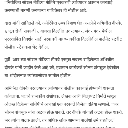
“नियोजित सोशल मीडिया मोहिमे”प्रकरणी त्यांच्यावर अवमान कारवाई
करण्याची मागणी करणाऱ्या याचिकेवर ही नोटीस आहे.
दास यांनी सांगितले की, अमेरिकेत उच्च शिक्षण घेत असलेले अभिजीत दीपके,
६ जून रोजी सकाळी ८ वाजता दिल्लीत उतरल्यावर, जंतर मंतर येथील
प्रस्तावित निदर्शनासाठी परवानगी मागण्याकरिता दिल्लीतील पार्लमेंट स्ट्रीट
पोलीस स्टेशनला भेट देतील.
पूर्वी ‘आप’च्या सोशल मीडिया टीमचे प्रमुख सदस्य राहिलेल्या अभिजीत
दीपके यांनी जाहीर केले आहे की, हवामान कार्यकर्ते सोनम वांगचुक हेदेखील
या आंदोलनात त्यांच्यासोबत सामील होतील.
अभिजित दीपके परतल्यावर त्यांच्यावर पोलीस कारवाई होण्याची शक्यता
वर्तवताना, पक्षाने राजकीय संशोधक, लेखक आणि चित्रपट निर्माते म्हणून
ओळख दिलेल्या सीजेपीचे आणखी एक प्रवक्ते विजेता दहिया म्हणाले, “जर
सोनम वांगचुक यांना अटक होऊ शकते, तर दीपके यांनाही अटक होऊ शकते.
जर त्यांना अटक झाली, तर अधिक लोक आमच्या पाठीशी उभे राहतील.”
‘आप’सोबतच्या सीजेपीच्या कथित संबंधांबद्दलच्या प्रश्नांना उत्तर देताना,