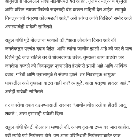
आयुक्तांनी पाठवलेले संदेश माझ्यापर्यंत येत आहेत. गुप्तचर यंत्रणेचे प्रमुख
आणि वरिष्ठ न्यायपालिकेचे सदस्यही बंड करून माहिती देत ​​आहेत. त्यामुळे,
नियंत्रणाची यंत्रणा कोलमडली आहे,” असे सांगत त्यांचे व्हिडिओ समोर आले
असल्याचेही यावेळी सांगितले.
राहुल गांधी पुढे बोलताना म्हणाले की,“आता लोकांना दिसत आहे की
जनतेकडून प्रचंड दबाव येईल, आणि त्यांना जाणीव झाली आहे की जर ते याच
दिशेने पुढे जात राहिले तर ते धोकादायक ठरेल. तुम्हाला काय वाटते? जर
जनतेला कळले की निवडणूक प्रणालीत हेराफेरी झाली आहे आणि आर्थिक
दबाव, गरिबी आणि त्रासामुळे ते संतप्त झाले, तर निवडणूक आयुक्त
घाबरतील असे तुम्हाला वाटत नाही का? त्यामुळे, आता यंत्रणा हादरत आहे,”
असेही यावेळी सांगितले.
तर जनतेचा दबाव दडपण्यासाठी सरकार “आणीबाणीसारखे काहीतरी लादू
शकते”, असा इशाराही यावेळी दिला.
राहुल गांधी शेवटी बोलताना म्हणाले की, आपण दुसऱ्या टप्प्यावर जात आहोत.
पूर्वी त्यांचे पूर्ण नियंत्रण होते, पण आता परिस्थिती नियंत्रणाबाहेर जात