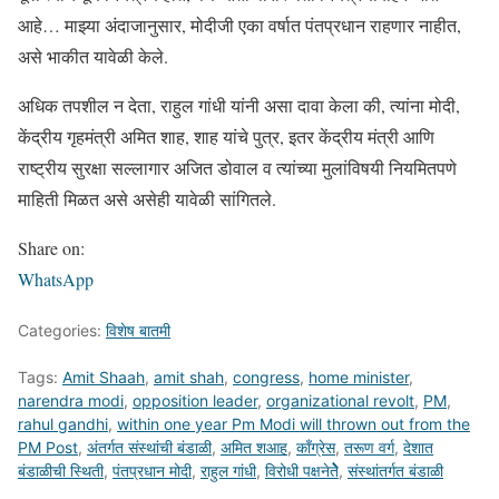
आहे… माझ्या अंदाजानुसार, मोदीजी एका वर्षात पंतप्रधान राहणार नाहीत,
असे भाकीत यावेळी केले.
अधिक तपशील न देता, राहुल गांधी यांनी असा दावा केला की, त्यांना मोदी,
केंद्रीय गृहमंत्री अमित शाह, शाह यांचे पुत्र, इतर केंद्रीय मंत्री आणि
राष्ट्रीय सुरक्षा सल्लागार अजित डोवाल व त्यांच्या मुलांविषयी नियमितपणे
माहिती मिळत असे असेही यावेळी सांगितले.
Share on:
WhatsApp
Categories:
विशेष बातमी
Tags:
Amit Shaah
,
amit shah
,
congress
,
home minister
,
narendra modi
,
opposition leader
,
organizational revolt
,
PM
,
rahul gandhi
,
within one year Pm Modi will thrown out from the
PM Post
,
अंतर्गत संस्थांची बंडाळी
,
अमित शआह
,
काँग्रेस
,
तरूण वर्ग
,
देशात
बंडाळीची स्थिती
,
पंतप्रधान मोदी
,
राहुल गांधी
,
विरोधी पक्षनेतेेेेेे
,
संस्थांतर्गत बंडाळी