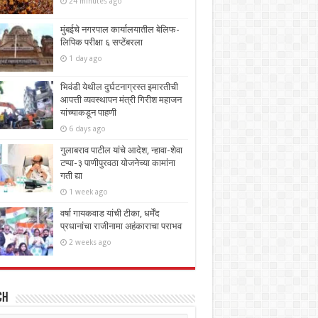
24 minutes ago
मुंबईचे नगरपाल कार्यालयातील बेलिफ-
लिपिक परीक्षा ६ सप्टेंबरला
1 day ago
भिवंडी येथील दुर्घटनाग्रस्त इमारतीची
आपत्ती व्यवस्थापन मंत्री गिरीश महाजन
यांच्याकडून पाहणी
6 days ago
गुलाबराव पाटील यांचे आदेश, न्हावा-शेवा
टप्पा-३ पाणीपुरवठा योजनेच्या कामांना
गती द्या
1 week ago
वर्षा गायकवाड यांची टीका, धर्मेंद
प्रधानांचा राजीनामा अहंकाराचा पराभव
2 weeks ago
ch