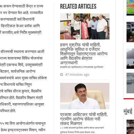
Related Articles
ध करून देण्यासाठी केंद्र व राज्य
 भर देण्यात येत आहे. राज्यातील
ण्यासाठी सर्व विभागांनी
िर, क्रिटिकल केअर ब्लॉक आणि
ण करावीत,असे निर्देश मुख्यमंत्री
हसन मुश्रीफ यांची माहिती,
आधुनिक सुविधा व दर्जेदार
्री वॉररुमची स्थापना करण्यात आली
शिक्षणातून महाराष्ट्राला आरोग्य
आणि वैद्यकीय क्षेत्रात
 राज्य शासनाच्या विविध योजनांचा
अग्रस्थानी
त्री एकनाथ शिंदे, उपमुख्यमंत्री
शासकीय दंत महाविद्यालय व रुग्णालयाच्या नूतनीकरण
आबिटकर, सार्वजनिक आरोग्य
47 minutes ago
ख्यमंत्र्यांचे अपर मुख्य सचिव लोकेश
्य विभागाचे सचिव निपुण
ाचे सचिव धीरज कुमार, वैद्यकीय
थित होते. वैद्यकीय शिक्षण मंत्री
्हाधिकारी, महानगरपालिका आयुक्त
पस्थित होते.
मुंबई
प्रकाश आबिटकर यांची माहिती,
ग्रामीण आरोग्य सेवेला नवी
ताकद मिळणार
१५ व्या वित्त आयोगाअंतर्गत पायाभूत
८० टक्के बांधकामे झालेल्या आरोग्य संस्था प्राधान्याने
ेल्थ इन्फ्रास्ट्रक्चर मिशन, नवीन
पूर्णत्वास नेण्याचा निर्णय ठरला मैलाचा दगड