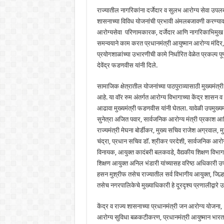
राज्यातील नागरिकांना दर्जेदार व सुलभ आरोग्य सेवा उपलब्
शासनाच्या विविध योजनांची प्रभावी अंमलबजावणी करण्यावर
आरोग्यसेवा परिणामकारक, दर्जेदार आणि नागरिकाभिमुख कर
समन्वयाने काम करत प्रधानमंत्री आयुष्मान आरोग्य मंद
प्रयोगशाळांच्या उभारणीची कामे निर्धारित वेळेत प्रकल्प पूर्
देवेंद्र फडणवीस यांनी दिले.
सामाजिक क्षेत्रातील योजनांच्या पाठपुराव्यासाठी मुख्यमंत
आहे. या वॉर रुम अंतर्गत आरोग्य विभागाच्या केंद्र शासन व
आढावा मुख्यमंत्री फडणवीस यांनी घेतला. यावेळी उपमुख्यमं
सुनेत्रा अजित पवार, सार्वजनिक आरोग्य मंत्री प्रकाश 
राज्यमंत्री मेघना बोर्डीकर, मुख्य सचिव राजेश अग्रवाल, मु
चंद्रा, प्रधान सचिव डॉ. श्रीकर परदेशी, सार्वजनिक आरोग
विनायक, आयुक्त कादंबरी बलकवडे, वैद्यकीय शिक्षण विभाग
शिक्षण आयुक्त अनिल भंडारी यांच्यासह वरिष्ठ अधिकारी उपस्
हसन मुश्रीफ तसेच राज्यातील सर्व विभागीय आयुक्त, जिल
तसेच नगरपालिकेचे मुख्याधिकारी हे दूरदृश्य प्रणालीद्वारे उ
केंद्र व राज्य शासनाच्या प्रधानमंत्री जन आरोग्य योजना, 
आरोग्य सुविधा बळकटीकरण, प्रधानमंत्री आयुष्मान भारत ह