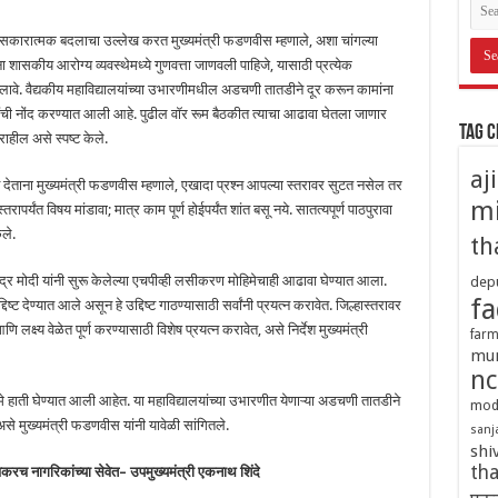
या सकारात्मक बदलाचा उल्लेख करत मुख्यमंत्री फडणवीस म्हणाले, अशा चांगल्या
 शासकीय आरोग्य व्यवस्थेमध्ये गुणवत्ता जाणवली पाहिजे, यासाठी प्रत्येक
लावे. वैद्यकीय महाविद्यालयांच्या उभारणीमधील अडचणी तातडीने दूर करून कामांना
मुदतींची नोंद करण्यात आली आहे. पुढील वॉर रूम बैठकीत त्याचा आढावा घेतला जाणार
Tag 
ाहील असे स्पष्ट केले.
aj
र्देश देताना मुख्यमंत्री फडणवीस म्हणाले, एखादा प्रश्न आपल्या स्तरावर सुटत नसेल तर
mi
रापर्यंत विषय मांडावा; मात्र काम पूर्ण होईपर्यंत शांत बसू नये. सातत्यपूर्ण पाठपुरावा
ले.
th
ेंद्र मोदी यांनी सुरू केलेल्या एचपीव्ही लसीकरण मोहिमेचाही आढावा घेण्यात आला.
depu
fa
ट देण्यात आले असून हे उद्दिष्ट गाठण्यासाठी सर्वांनी प्रयत्न करावेत. जिल्हास्तरावर
्ष्य वेळेत पूर्ण करण्यासाठी विशेष प्रयत्न करावेत, असे निर्देश मुख्यमंत्री
farm
mu
nc
मे हाती घेण्यात आली आहेत. या महाविद्यालयांच्या उभारणीत येणाऱ्या अडचणी तातडीने
mod
, असे मुख्यमंत्री फडणवीस यांनी यावेळी सांगितले.
sanj
shi
tha
वकरच नागरिकांच्या सेवेत
–
उपमुख्यमंत्री एकनाथ शिंदे