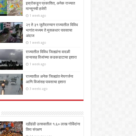
इस्रोकडून प्रकाशित, अनेक राज्यात
मान्सूनची हजेरी
1 week ago
२९ ते ३१ जुलैदरम्यान राज्यातील विविध
भागांत मध्यम ते मुसळधार पावसाचा
अंदाज
1 week ago
राज्यातील विविध जिल्ह्यांना वादळी
वाऱ्यासह विजांच्या कडकडाटाचा इशारा
1 week ago
राज्यातील अनेक जिल्ह्यांत मेघगर्जना
आणि विजांसह पावसाचा इशारा
3 weeks ago
दहीहंडी उत्सवातील १.६० लाख गोविंदांना
विमा संरक्षण