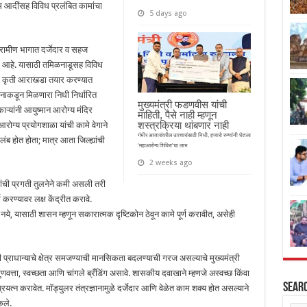
म आदींसह विविध प्रलंबित कामांचा
5 days ago
ग्रामीण भागात दर्जेदार व सहज
र आहे. यासाठी तमिळनाडूसह विविध
साठी कृती आराखडा तयार करण्यात
सनाकडून मिळणारा निधी निर्धारित
मुख्यमंत्री फडणवीस यांची
काऱ्यांनी आयुष्मान आरोग्य मंदिर
माहिती, पैसे नाही म्हणून
शस्त्रक्रिया थांबणार नाही
ग्य प्रयोगशाळा यांची कामे वेगाने
गंभीर आजारांवरील उपचारांसाठी निधी, हजारो रुग्णांनी घेतला
लंब होत होता; मात्र आता जिल्ह्यांची
'महाआरोग्य शिबिरा'चा लाभ
2 weeks ago
्यांची प्रगती तुलनेने कमी असली तरी
ण करण्यावर लक्ष केंद्रीत करावे.
 नये, यासाठी शासन म्हणून सकारात्मक दृष्टिकोन ठेवून कामे पूर्ण करावीत, असेही
मी प्राधान्याचे क्षेत्र समजण्याची मानसिकता बदलण्याची गरज असल्याचे मुख्यमंत्री
णवत्ता, स्वच्छता आणि चांगले ब्रँडिंग असावे. शासकीय दवाखाने म्हणजे अस्वच्छ किंवा
Sear
रयत्न करावेत. मॉड्युलर तंत्रज्ञानामुळे दर्जेदार आणि वेळेत काम शक्य होत असल्याने
ेले.