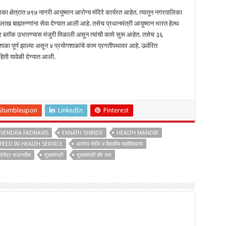
ा क्षेत्रात ७९७ नागरी आयुष्मान आरोग्य मंदिरे कार्यरत आहेत. त्यातून नगरपालिका
लाख बाह्यरुग्णांना सेवा देण्यात आली आहे. तसेच प्रधानमंत्री आयुष्मान भारत हेल्थ
र ब्लॉक उभारण्यास मंजुरी मिळाली असून त्यांची कामे सुरू आहेत. तसेच ३६
ळा पूर्ण झाल्या असून ४ प्रयोगशाळांचे काम प्रगतीपथावर आहे. ऊर्वरित
ाहिती यावेळी देण्यात आली.
Stumbleupon
LinkedIn
Pinterest
VENDRA FADNAVIS
EKNATH SHINDE
HEALTH MANDIR
PEED IN HEALTH SERVICE
आरोग्य मंदीर व वैद्यकीय महाविद्यालय
देवेंद्र फडणवीस
मुख्यमंत्री
मुख्यमंत्री वॉर रूम