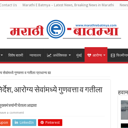
Contact Us
Marathi E Batmya – Latest News, Breaking News in Marathi
Newsl
विशेष बातमी
न्यायालय
अर्थविषयक
मुंबई
आरोग्य
फिल्मीना
 सेवांमध्ये गुणवत्ता व गतीला प्राधान्य द्या
्देश, आरोग्य सेवांमध्ये गुणवत्ता व गतीला
हवाम
ुख्यमंत्र्यांनी घेतला आढावा
eave a comment
upon
LinkedIn
Pinterest