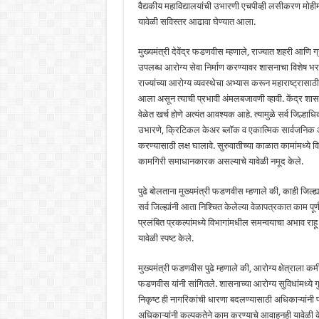
वैद्यकीय महाविद्यालयांची उभारणी एचपीव्ही लसीकरण मोही
यावेळी सविस्तर आढावा घेण्यात आला.
मुख्यमंत्री देवेंद्र फडणवीस म्हणाले, राज्यात शहरी आणि 
उपलब्ध आरोग्य सेवा निर्माण करण्यावर शासनाचा विशेष भ
राज्यांच्या आरोग्य व्यवस्थेचा अभ्यास करून महाराष्ट्रा
आला असून त्याची प्रभावी अंमलबजावणी व्हावी. केंद्र शा
वेळेत खर्च होणे अत्यंत आवश्यक आहे. त्यामुळे सर्व जिल्हाधि
उभारणे, क्रिटिकल केअर ब्लॉक व एकात्मिक सार्वजनिक आरो
करण्यासाठी लक्ष घालावे. सुरुवातीच्या काळात कामांमध्ये वि
कामगिरी समाधानकारक असल्याचे यावेळी नमूद केले.
पुढे बोलताना मुख्यमंत्री फडणवीस म्हणाले की, काही जिल्ह
सर्व जिल्ह्यांनी आता निश्चित केलेल्या वेळापत्रकात काम पूर्
प्रलंबित प्रकल्पांमध्ये विभागांमधील समन्वयाचा अभाव राहू
यावेळी स्पष्ट केले.
मुख्यमंत्री फडणवीस पुढे म्हणाले की, आरोग्य क्षेत्राला क
फडणवीस यांनी सांगितले. शासनाच्या आरोग्य सुविधांमध्ये गु
निकृष्ट ही नागरिकांची धारणा बदलण्यासाठी अधिकाऱ्यांनी प्
अधिकाऱ्यांनी कल्पकतेने काम करण्याचे आवाहनही यावेळी क