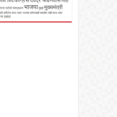
काँग्रेस
देवेंद्र फडणवीस
ाथ शिंदे
नरेंद्र
भाजपा
मुख्यमंत्री
नाना पटोले
पंतप्रधान
मुंबई
रवादी काँग्रेस शरद पवार गटाच्या कोणाचाही समावेश नाही
शरद पवार
ना उबाठा