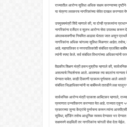
राज्यातील आरोग्य सुविधा अधिक सक्षम करण्याच्या दृष्टीने 
या यंत्रणा लवकरच नागरिकांच्या सेवेत दाखल करण्यात येणा
उपमुख्यमंत्री शिंदे म्हणाले की, या दोन्ही प्रकल्पांना प्
नागरिकांना दर्जेदार व सुलभ आरोग्य सेवा उपलब्ध करून दे
अंमलबजावणीचा नियमित आढावा घेतला जात असून प्राथमिक 
नागरिकांना अधिक चांगल्या सुविधा मिळणार आहेत. तसेच, वैद
आहे. महापालिका व नगरपालिकांशी संबंधित प्रलंबित बाब
त्यांनी स्पष्ट केले. सर्व संबंधित विभागांच्या अधिकाऱ्या
वैद्यकीय शिक्षण मंत्री हसन मुश्रीफ म्हणाले की, सार्वज
असल्याचे निदर्शनास आले. आवश्यक त्या बदलांना मान्यता द
घेण्यात यावेत. काही ठिकाणी प्रकल्प पूर्णत्वास आले असले तर
संबंधित जिल्हाधिकाऱ्यांनी या बाबींमध्ये तातडीने लक्ष घालून 
सार्वजनिक आरोग्य मंत्री प्रकाश आबिटकर म्हणाले, राज्य
प्रमाणात उन्नतीकरण करण्यात येत आहे. राज्यात एकूण 
प्रकारच्या जुन्या केंद्रांचे पुनर्रचना करून त्यांना आय
सुविधा, ब्रँडिंग तसेच आधुनिक स्वरूप देण्यावर भर देण्यात
सक्षमपणे वाढविली तर नागरिकांना चांगली सेवा देता येईल.