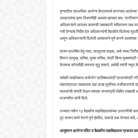
पुण्यातील प्राथमिक आरोग्य केंद्रामध्ये करण्यात आलेल्
उपक्रमांचा इतर ठिकाणीही अवलंब व्हायला हवा. नागरिकांना
अधिकाऱ्याने आपल्या कामाची जबाबदारी स्वीकारून लक्ष घा
गती देण्याचे निर्देश देत अधिकाऱ्यांनी बैठकीत दिलेल्या 
असून अधिकाऱ्यांनी दिलेली आश्वासने पूर्ण करणे आवश्यक र
प्रश्न प्रलंबित ठेवू नका, पाठपुरावा वाढवा, असे स्पष्ट नि
विभाग प्रमुख, सचिव, मुख्य सचिव, मंत्री किंवा मुख्यमंत्री स्त
केल्यास कोणतीही समस्या सुटू शकते, असेही त्यांनी नमूद के
यावेळी सर्व्हायकल कर्करोग प्रतिबंधासाठी प्रधानमंत्री नर
महाराष्ट्राला जवळपास दहा लाख मुलींच्या लसीकरणाचे उद्दिष्
पालकांची संमती घेऊन व्यापक जनजागृती मोहीम राबवावी आणि लक
फडणवीस यांनी दिले.
राज्यात नवीन १३ वैद्यकीय महाविद्यालयांच्या उभारणीची का
दूर करून कामे वेगाने पूर्ण होतील, याकडे लक्ष देण्यात यावे
आयुष्मान आरोग्य मंदिर व वैद्यकीय महाविद्यालय प्रकल्प ल