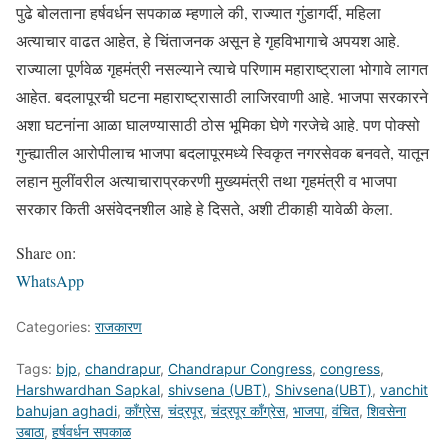
पुढे बोलताना हर्षवर्धन सपकाळ म्हणाले की, राज्यात गुंडागर्दी, महिला
अत्याचार वाढत आहेत, हे चिंताजनक असून हे गृहविभागाचे अपयश आहे.
राज्याला पूर्णवेळ गृहमंत्री नसल्याने त्याचे परिणाम महाराष्ट्राला भोगावे लागत
आहेत. बदलापूरची घटना महाराष्ट्रासाठी लाजिरवाणी आहे. भाजपा सरकारने
अशा घटनांना आळा घालण्यासाठी ठोस भूमिका घेणे गरजेचे आहे. पण पोक्सो
गुन्ह्यातील आरोपीलाच भाजपा बदलापूरमध्ये स्विकृत नगरसेवक बनवते, यातून
लहान मुलींवरील अत्याचाराप्रकरणी मुख्यमंत्री तथा गृहमंत्री व भाजपा
सरकार किती असंवेदनशील आहे हे दिसते, अशी टीकाही यावेळी केला.
Share on:
WhatsApp
Categories:
राजकारण
Tags:
bjp
,
chandrapur
,
Chandrapur Congress
,
congress
,
Harshwardhan Sapkal
,
shivsena (UBT)
,
Shivsena(UBT)
,
vanchit
bahujan aghadi
,
काँग्रेस
,
चंद्रपूर
,
चंद्रपूर काँग्रेस
,
भाजपा
,
वंचित
,
शिवसेना
उबाठा
,
हर्षवर्धन सपकाळ