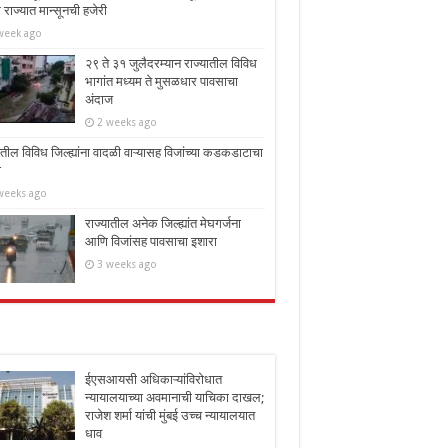
राज्यात मान्सूनची हजेरी
week ago
२९ ते ३१ जुलैदरम्यान राज्यातील विविध
भागांत मध्यम ते मुसळधार पावसाचा
अंदाज
2 weeks ago
ातील विविध जिल्ह्यांना वादळी वाऱ्यासह विजांच्या कडकडाटाचा
ा
weeks ago
राज्यातील अनेक जिल्ह्यांत मेघगर्जना
आणि विजांसह पावसाचा इशारा
3 weeks ago
ईएसआयसी अधिकाऱ्यांविरोधात
न्यायालयाच्या अवमानाची याचिका दाखल;
राजेश शर्मा यांची मुंबई उच्च न्यायालयात
धाव