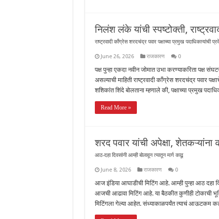
निलंश लंके यांची स्पष्टोक्ती, राष्ट
राष्ट्रवादी काँग्रेस शरदचंद्र पवार पक्षाच्या प्रमुख पदाधिकाऱ्यांची प्र
June 26, 2026
राजकारण
0
पक्ष पुन्हा एकदा नवीन जोमात उभा करण्याकरिता पक्ष सं
असल्याची माहिती राष्ट्रवादी काँग्रेस शरदचंद्र पवार पक्षाच
शशिकांत शिंदे बोलताना म्हणाले की, पक्षाच्या प्रमुख पदा
Read More »
शरद पवार यांची अपेक्षा, शेतकऱ्यांना
आठ-दहा दिवसांनी आम्ही बोलावून त्यातून मार्ग काढू
June 8, 2026
राजकारण
0
आज इंडिया आघाडीची मिटिंग आहे. आम्ही पुन्हा आठ दहा दिवसा
आजची आढावा मिटिंग आहे. या बैठकीत कुणीही टोकाची भूमिक
मिटिंगला गेल्या आहेत. संध्याकाळपर्यंत त्याचं आऊटकम क