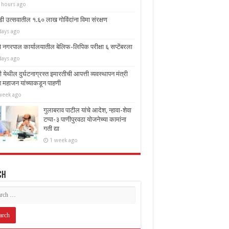
 hours ago
डी उत्सवातील १.६० लाख गोविंदांना विमा संरक्षण
days ago
चे नगरपाल कार्यालयातील बेलिफ-लिपिक परीक्षा ६ सप्टेंबरला
days ago
ी येथील दुर्घटनाग्रस्त इमारतीची आपत्ती व्यवस्थापन मंत्री
 महाजन यांच्याकडून पाहणी
week ago
गुलाबराव पाटील यांचे आदेश, न्हावा-शेवा
टप्पा-३ पाणीपुरवठा योजनेच्या कामांना
गती द्या
1 week ago
ch