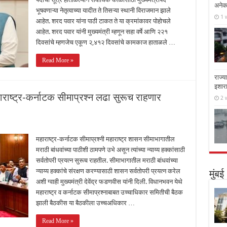
अनेक 
भूषवणाऱ्या नेतृत्वाच्या यादीत ते तिसऱ्या स्थानी विराजमान झाले
1 
आहेत. शरद पवार यांना पाठी टाकत ते या क्रमांकावर पोहोचले
आहेत. शरद पवार यांनी मुख्यमंत्री म्हणून सहा वर्षे आणि २२१
दिवसांचे म्हणजेच एकूण २,४१२ दिवसांचे कामकाज हाताळले …
Read More »
राज्य
इशार
हाराष्ट्र-कर्नाटक सीमाप्रश्न लढा सुरूच राहणार
2 
महाराष्ट्र-कर्नाटक सीमाप्रश्नी महाराष्ट्र शासन सीमाभागातील
मराठी बांधवांच्या पाठीशी ठामपणे उभे असून त्यांच्या न्याय्य हक्कांसाठी
सर्वतोपरी प्रयत्न सुरूच राहतील. सीमाभागातील मराठी बांधवांच्या
न्याय्य हक्कांचे संरक्षण करण्यासाठी शासन सर्वतोपरी प्रयत्न करेल
मुंबई
अशी ग्वाही मुख्यमंत्री देवेंद्र फडणवीस यांनी दिली. विधानभवन येथे
महाराष्ट्र व कर्नाटक सीमाप्रश्नाबाबत उच्चाधिकार समितीची बैठक
झाली बैठकीस या बैठकीला उच्चअधिकार …
Read More »