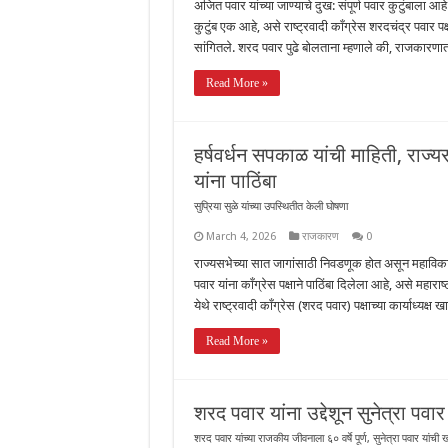
अजित पवार यांच्या जाण्याचे दुख: संपूर्ण पवार कुटुंबाला आ
कुटुंब एक आहे, असे राष्ट्रवादी काँग्रेस शरदचंद्र पवार पक्
सांगितले. शरद पवार पुढे बोलताना म्हणाले की, राजकारणा
Read More »
हर्षवर्धन सपकाळ यांची माहिती, राज्य
यांना पाठिंबा
सुप्रिया सुळे यांच्या उपस्थितीत केली घोषणा
March 4, 2026
राजकारण
0
राज्यसभेच्या सात जागांसाठी निवडणूक होत असून महाविक
पवार यांना काँग्रेस पक्षाने पाठिंबा दिलेला आहे, असे महारा
येथे राष्ट्रवादी काँग्रेस (शरद पवार) पक्षाच्या कार्याध्यक्ष
Read More »
शरद पवार यांना उद्देशून सुनेत्रा पव
शरद पवार यांच्या राजकीय जीवनाला ६० वर्षे पूर्ण, सुनेत्रा पवार यांची 