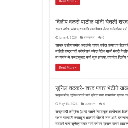
Read More »
दिलीप वळसे पाटील यांनी घेतली शरद 
साखर उद्योग, कांदा प्रश्न आणि रयत शिक्षण संस्था यासंदर्भातच चर्चा
June 4, 2026
राजकारण
0
साखर उद्योगासमोर असलेले प्रश्न, कांदा उत्पादक शेतकरी
माहिती राष्ट्रवादी काँग्रेसचे ज्येष्ठ नेते व माजी मंत्री
माध्यमांमध्ये उलटसुलट चर्चा सुरू झाल्या. त्यानंतर दिली
Read More »
सुनिल तटकरे- शरद पवार भेटीने खळब
प्रफुल पटेल, सुनिल तटकरे यांनी सुनेत्रा पवार यांच्यासोबत प्रवास क
May 13, 2026
राजकारण
0
राष्ट्रवादी काँग्रेस (अ प) पक्षाने निवडणूक आयोगाला दिल
पक्षात गटबाजी उफाळून आल्याचे बोलले जात आहे. दरम्यान
तटकरे यांनी सुनेत्रा पवार यांचे बरोबर प्रवास करणं टाळल