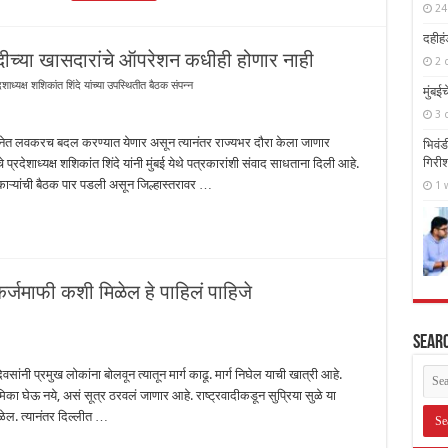
24
दहीहं
्रवादीच्या खासदारांचे ऑपरेशन कधीही होणार नाही
2 
देशाध्यक्ष शशिकांत शिंदे यांच्या उपस्थितीत बैठक संपन्न
मुंबई
3 
घटनेत लवकरच बदल करण्यात येणार असून त्यानंतर राज्यभर दौरा केला जाणार
भिवंड
गिरीश
े प्रदेशाध्यक्ष शशिकांत शिंदे यांनी मुंबई येथे पत्रकारांशी संवाद साधताना दिली आहे.
धिकाऱ्यांची बैठक पार पडली असून जिल्हास्तरावर …
1 
 कर्जमाफी कशी मिळेल हे पाहिलं पाहिजे
Sear
ंनी प्रमुख लोकांना बोलवून त्यातून मार्ग काढू. मार्ग निघेल याची खात्री आहे.
ा घेऊ नये, असं सूत्र ठरवलं जाणार आहे. राष्ट्रवादीकडून सुप्रिया सुळे या
ळेल. त्यानंतर दिल्लीत …