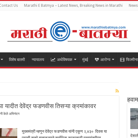
Contact Us
Marathi E Batmya – Latest News, Breaking News in Marathi
Newsl
विशेष बातमी
न्यायालय
अर्थविषयक
मुंबई
आरोग्य
फिल्मीना
हवाम
या यादीत देवेंद्र फडणवीस तिसऱ्या क्रमांकावर
यांनी केले अभिनंदन
मुख्यमंत्री म्हणून देवेंद्र फडणवीस यांनी एकूण २,४३० दिवस या
देशात
पदाची सूत्रे हाताळल्याने सर्वाधिक काळासाठी मुख्यमंत्रीपद