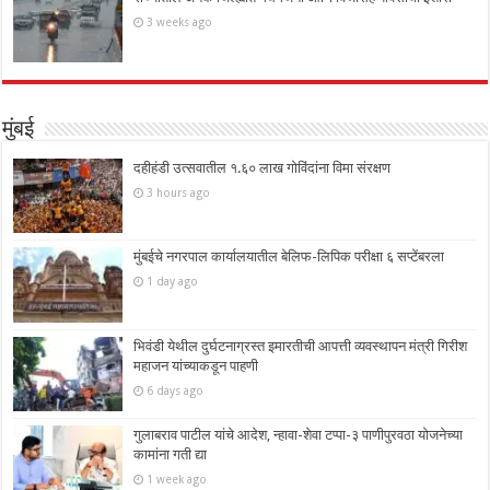
3 weeks ago
मुंबई
दहीहंडी उत्सवातील १.६० लाख गोविंदांना विमा संरक्षण
3 hours ago
मुंबईचे नगरपाल कार्यालयातील बेलिफ-लिपिक परीक्षा ६ सप्टेंबरला
1 day ago
भिवंडी येथील दुर्घटनाग्रस्त इमारतीची आपत्ती व्यवस्थापन मंत्री गिरीश
महाजन यांच्याकडून पाहणी
6 days ago
गुलाबराव पाटील यांचे आदेश, न्हावा-शेवा टप्पा-३ पाणीपुरवठा योजनेच्या
कामांना गती द्या
1 week ago