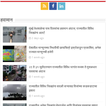
हवामान
मुंबई वेधशाळेचा पाच दिवसांचा हवामान अंदाज; राज्यातील विविध
जिल्ह्यांना अलर्ट
2 days ago
देशातील मान्सूनच्या स्थितीची छायाचित्रे इस्रोकडून प्रकाशित, अनेक
राज्यात मान्सूनची हजेरी
1 week ago
२९ ते ३१ जुलैदरम्यान राज्यातील विविध भागांत मध्यम ते मुसळधार
पावसाचा अंदाज
1 week ago
राज्यातील विविध जिल्ह्यांना वादळी वाऱ्यासह विजांच्या कडकडाटाचा
इशारा
1 week ago
राज्यातील अनेक जिल्ह्यांत मेघगर्जना आणि विजांसह पावसाचा इशारा