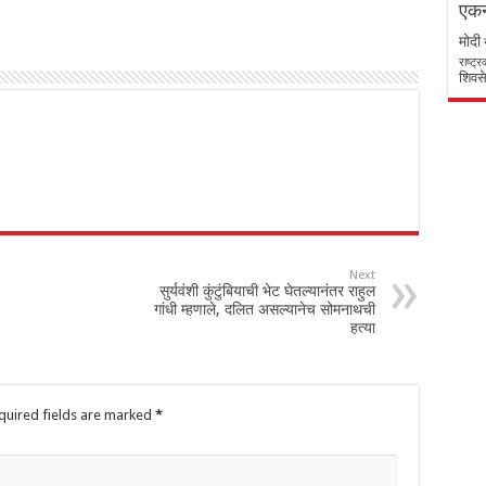
एकन
मोदी
राष्ट्
शिवसे
Next
सुर्यवंशी कुंटुंबियाची भेट घेतल्यानंतर राहुल
गांधी म्हणाले, दलित असल्यानेच सोमनाथची
हत्या
quired fields are marked
*