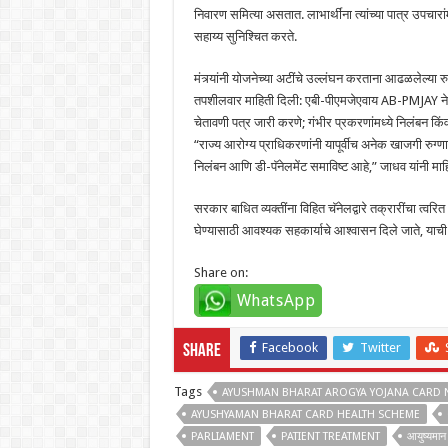
निवारण समित्या असतात. लाभार्थींना त्यांच्या पात्र उपचार
सहाय्य सुनिश्चित करते.
मंत्र्यांनी योजनेच्या अटींचे उल्लंघन करताना आढळलेल्या र
तपशीलवार माहिती दिली: एबी-पीएमजेएवाय AB-PMJAY नेटवर
चेतावणी पत्र जारी करणे; गंभीर प्रकरणांमध्ये निलंब
“राज्य आरोग्य प्राधिकरणांनी यापूर्वीच अनेक खाजगी रुग्
निलंबन आणि डी-पॅनेलमेंट समाविष्ट आहे,” जाधव यांनी माह
सरकार बाधित व्यक्तींना विहित चॅनेलद्वारे तक्रारींचा त्वरित
घेण्यासाठी आवश्यक सहकार्याचे आश्वासन दिले जाते, याच
Share on:
WhatsApp
Facebook
Twitter
Share
Tags
AYUSHMAN BHARAT AROGYA YOJANA CARD N
AYUSHYAMAN BHARAT CARD HEALTH SCHEME
PARLIAMENT
PATIENT TREATMENT
आयुष्यमान