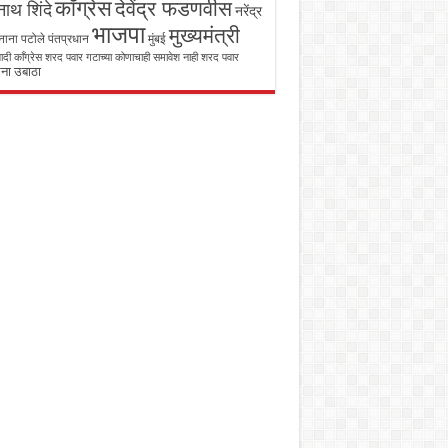
काँग्रेस
देवेंद्र फडणवीस
ाथ शिंदे
नरेंद्र
भाजपा
मुख्यमंत्री
नाना पटोले
पंतप्रधान
मुंबई
रवादी काँग्रेस शरद पवार गटाच्या कोणाचाही समावेश नाही
शरद पवार
ना उबाठा