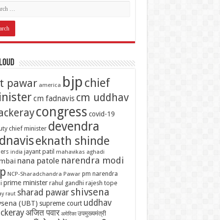
Cloud
bjp
chief
it pawar
america
nister
cm uddhav
cm fadnavis
congress
ackeray
covid-19
devendra
ty chief minister
dnavis
eknath shinde
jayant patil
ers
mahavikas aghadi
india
narendra modi
nana patole
mbai
p
pm narendra
NCP-Sharadchandra Pawar
prime minister
i
rahul gandhi
rajesh tope
shivsena
sharad pawar
ay raut
uddhav
vsena (UBT)
supreme court
ckeray
अजित पवार
उपमुख्यमंत्री
अमेरिका