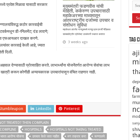
ांमध्ये प्रवेश मिळावा यासाठी सरकार
मुख्यमंत्री फडणवीस यांची
माहिती, कर्करुग्ण उपचारासाठी
महाकेअरच्या माध्यमातून
आंतरराष्ट्रीय दर्जाच्या उपचार व
ुग्णालयांविरुद्ध कठोर कारवाईची
संशोधन सुविधा
महाकेअर अंतर्गत नागपूरमध्ये नागपूर हाय एनर्जी मेडिकल
्कमधून डी-पॅनेलमेंट; दंड लादणे;
सायक्लोट्रॉन प्रोजेक्ट उपकंपनी स्थापन करणार
न किंवा एफआयआर दाखल करणे.
Tag 
3 weeks ago
णालयांवर कारवाई केली आहे, ज्यात
aj
िती दिली.
mi
 अहवाल देण्यासाठी प्रोत्साहित करते. लाभार्थ्यांना योजनेंतर्गत आरोग्य सेवांचा लाभ
th
ी खात्री करून कोणीही अन्यायकारक उपचारांपासून वंचित राहणार नाही.
depu
fa
farm
mu
nc
Stumbleupon
LinkedIn
Pinterest
mod
OT TREATED? THEN COMPLAIN
sanj
shi
COMPLINE
HOSPITALS
HOSPITALS NOT TAKING TREATED
tha
 भारत आरोग्य योजना
उपचार केले जात नाहीत
मग तक्रार करा
रूग्णालये