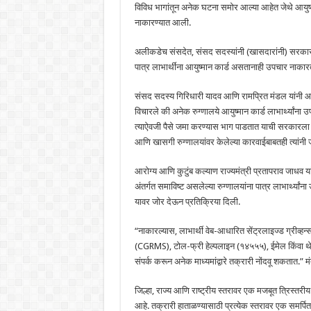
विविध भागांतून अनेक घटना समोर आल्या आहेत जेथे आयुष्मा
नाकारण्यात आली.
अलीकडेच संसदेत, संसद सदस्यांनी (खासदारांनी) सरकारला
पात्र लाभार्थींना आयुष्मान कार्ड असतानाही उपचार नाकार
संसद सदस्य गिरिधारी यादव आणि रामप्रित मंडल यांनी आरो
विचारले की अनेक रुग्णालये आयुष्मान कार्ड लाभार्थ्यांना
त्याऐवजी पैसे जमा करण्यास भाग पाडतात याची सरकारल
आणि खासगी रुग्णालयांवर केलेल्या कारवाईबाबतही त्यांनी 
आरोग्य आणि कुटुंब कल्याण राज्यमंत्री प्रतापराव जाधव
अंतर्गत समाविष्ट असलेल्या रुग्णालयांना पात्र लाभार्थ्या
यावर जोर देऊन प्रतिक्रिया दिली.
“नाकारल्यास, लाभार्थी वेब-आधारित सेंट्रलाइज्ड ग्रीव्हन्
(CGRMS), टोल-फ्री हेल्पलाइन (१४५५५), ईमेल किंवा थेट
संपर्क करून अनेक माध्यमांद्वारे तक्रारी नोंदवू शकतात.” मंत
जिल्हा, राज्य आणि राष्ट्रीय स्तरावर एक मजबूत त्रिस्तरी
आहे. तक्रारी हाताळण्यासाठी प्रत्येक स्तरावर एक समर