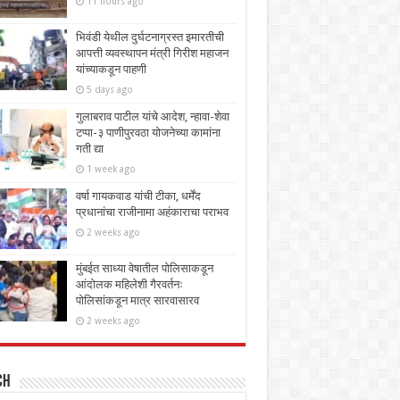
11 hours ago
भिवंडी येथील दुर्घटनाग्रस्त इमारतीची
आपत्ती व्यवस्थापन मंत्री गिरीश महाजन
यांच्याकडून पाहणी
5 days ago
गुलाबराव पाटील यांचे आदेश, न्हावा-शेवा
टप्पा-३ पाणीपुरवठा योजनेच्या कामांना
गती द्या
1 week ago
वर्षा गायकवाड यांची टीका, धर्मेंद
प्रधानांचा राजीनामा अहंकाराचा पराभव
2 weeks ago
मुंबईत साध्या वेषातील पोलिसाकडून
आंदोलक महिलेशी गैरवर्तनः
पोलिसांकडून मात्र सारवासारव
2 weeks ago
ch