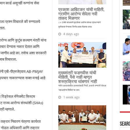
न कार्ड असूनही रूग्णांना सेवा
प्रकाश आबिटकर यांची माहिती,
ग्रामीण आरोग्य सेवेला नवी
ताकद मिळणार
 प्रश्न विचारले की रुग्णालये
८० टक्के बांधकामे झालेल्या आरोग्य संस्था प्राधान्याने
पूर्णत्वास नेण्याचा निर्णय ठरला मैलाचा दगड
तात.
4 days ago
ग्य आणि कुटुंब कल्याण मंत्री यांना
 उपचार देण्यास नकार देतात आणि
ा जाणीव आहे का. तसेच अशा सरकारी
जाब विचारला.
 यांनी एबी-पीएमजेएवाय AB-PMJAY
मुख्यमंत्री फडणवीस यांची
माहिती, पैसे नाही म्हणून
ंना उपचार नाकारण्यास सक्त मनाई आहे
शस्त्रक्रिया थांबणार नाही
गंभीर आजारांवरील उपचारांसाठी निधी, हजारो रुग्णांनी घेतला
'महाआरोग्य शिबिरा'चा लाभ
स रिड्रेसल मॅनेजमेंट सिस्टम
1 week ago
 राज्य आरोग्य संस्थांशी (SHAs)
्री म्हणाले.
य तक्रार निवारण यंत्रणा कार्यरत
Sear
्पित नोडल अधिकारी आणि तक्रार