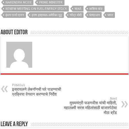
NARENDRA MODI
PRIME MINISTER
REVIEW MEETING ON FUEL-ENERGY STOCK
WAR
आशिया खंड
इंधन ऊर्जा प्रश्न
इराण इस्रायल-अमेरिका युद्ध
नरेंद्र मोदी
पंतप्रधान
भारत
About Editor
Previous
इस्रायलने लेबनॉनची घरे पाडण्याची
प्रक्रिया वेगवान करण्याचे निर्देश
Next
मुख्यमंत्री फडणवीस यांची माहिती,
महालक्ष्मी सरस महिलांसाठी बाजारपेठेचा
मोठा ब्रँड
Leave a Reply