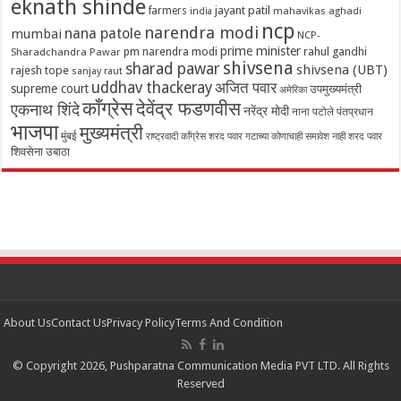
eknath shinde
jayant patil
farmers
mahavikas aghadi
india
ncp
narendra modi
nana patole
mumbai
NCP-
prime minister
pm narendra modi
rahul gandhi
Sharadchandra Pawar
shivsena
sharad pawar
shivsena (UBT)
rajesh tope
sanjay raut
uddhav thackeray
अजित पवार
supreme court
उपमुख्यमंत्री
अमेरिका
काँग्रेस
देवेंद्र फडणवीस
एकनाथ शिंदे
नरेंद्र मोदी
नाना पटोले
पंतप्रधान
भाजपा
मुख्यमंत्री
मुंबई
राष्ट्रवादी काँग्रेस शरद पवार गटाच्या कोणाचाही समावेश नाही
शरद पवार
शिवसेना उबाठा
About Us
Contact Us
Privacy Policy
Terms And Condition
© Copyright 2026, Pushparatna Communication Media PVT LTD. All Rights
Reserved