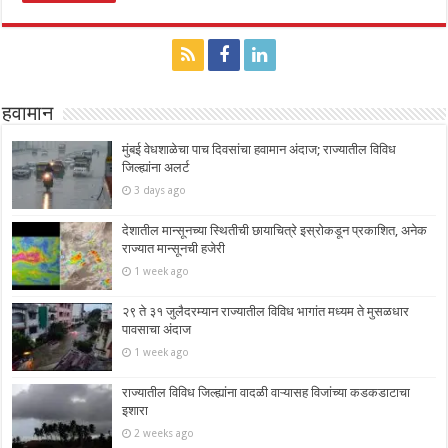
हवामान
मुंबई वेधशाळेचा पाच दिवसांचा हवामान अंदाज; राज्यातील विविध
जिल्ह्यांना अलर्ट
3 days ago
देशातील मान्सूनच्या स्थितीची छायाचित्रे इस्रोकडून प्रकाशित, अनेक
राज्यात मान्सूनची हजेरी
1 week ago
२९ ते ३१ जुलैदरम्यान राज्यातील विविध भागांत मध्यम ते मुसळधार
पावसाचा अंदाज
1 week ago
राज्यातील विविध जिल्ह्यांना वादळी वाऱ्यासह विजांच्या कडकडाटाचा
इशारा
2 weeks ago