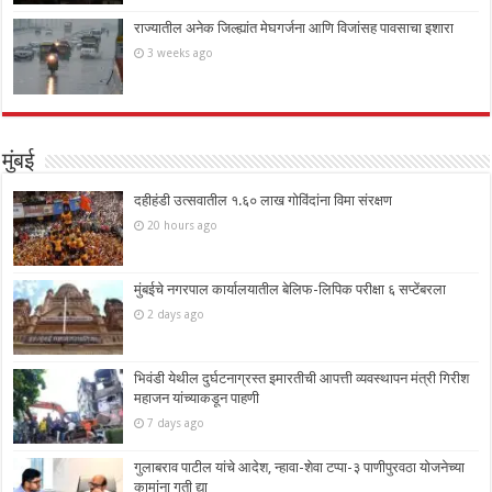
राज्यातील अनेक जिल्ह्यांत मेघगर्जना आणि विजांसह पावसाचा इशारा
3 weeks ago
मुंबई
दहीहंडी उत्सवातील १.६० लाख गोविंदांना विमा संरक्षण
20 hours ago
मुंबईचे नगरपाल कार्यालयातील बेलिफ-लिपिक परीक्षा ६ सप्टेंबरला
2 days ago
भिवंडी येथील दुर्घटनाग्रस्त इमारतीची आपत्ती व्यवस्थापन मंत्री गिरीश
महाजन यांच्याकडून पाहणी
7 days ago
गुलाबराव पाटील यांचे आदेश, न्हावा-शेवा टप्पा-३ पाणीपुरवठा योजनेच्या
कामांना गती द्या