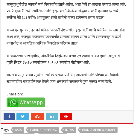
सामुद्रधुनीतील व्यापारी मार्ग विस्कळीत झाले आहेत, अशा वेळी हा आढावा घेण्यात आला आहे.
२८ फेब्रुवारी रोजी अमेरिका आणि इस्रायलने केलेल्या संयुक्त लष्करी हल्ल्यात इराणचे
सर्वोच्च नेते (८६ वर्षीय) अयातुल्ला अली खामेनी यांच्या हत्येनंतर तणाव वाढला.
याच्या प्रत्युत्तरात, इराणने अनेक आखाती देशांमधील इस्रायली आणि अमेरिकन मालमत्तांना
लक्ष्य केले, ज्यामुळे महत्त्वाच्या जलमार्गात आणखी व्यत्यय आला आणि आंतरराष्ट्रीय ऊर्जा
बाजारपेठा व जागतिक आर्थिक स्थिरतेवर परिणाम झाला.
या संकटाच्या पार्श्वभूमीवर, औद्योगिक डिझेलच्या दरात २५ टक्क्यांनी वाढ झाली असून, तो
प्रति लिटर ८७.६७ रुपयांवरून १०९.५९ रुपयांवर पोहोचला आहे.
भारतीय समुदायाच्या सुरक्षेला सर्वोच्च प्राधान्य देऊन, आखाती आणि पश्चिम आशियातील
घडामोडींवर बारकाईने लक्ष ठेवले जात असल्याचे सरकारने पुन्हा एकदा स्पष्ट केले.
Share on:
WhatsApp
Tags
ASIA
CABINET MEETING
INDIA
IRAN AMERICA-ISRAEL