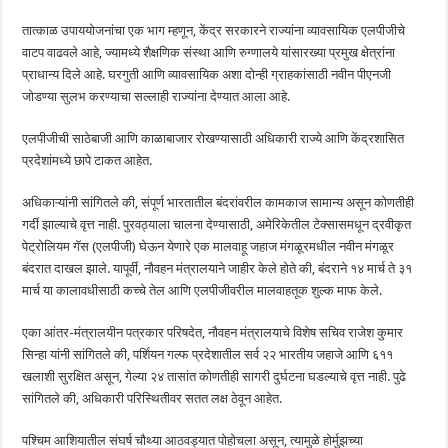
तात्काळ उपाययोजनांचा एक भाग म्हणून, केंद्र सरकारने राज्यांना व्यावसायिक एलपीजीचे
वाटप वाढवले ​​आहे, ज्यामध्ये शैक्षणिक संस्था आणि रुग्णालये यांसारख्या प्रमुख क्षेत्रांना
प्राधान्य दिले आहे. घरगुती आणि व्यावसायिक अशा दोन्ही ग्राहकांसाठी नवीन पीएनजी
जोडण्या सुलभ करण्याचा सल्लाही राज्यांना देण्यात आला आहे.
एलपीजीची साठेबाजी आणि काळाबाजार रोखण्यासाठी अधिकारी राज्ये आणि केंद्रशासित
प्रदेशांमध्ये छापे टाकत आहेत.
अधिकाऱ्यांनी सांगितले की, संपूर्ण भारतातील बंदरांवरील कामकाज सामान्य असून कोणतीही
गर्दी झाल्याचे वृत्त नाही. पुरवठ्याला चालना देण्यासाठी, अमेरिकेतील टेक्सासमधून द्रवीकृत
पेट्रोलियम गॅस (एलपीजी) घेऊन येणारे एक मालवाहू जहाज मंगळूरमधील नवीन मंगळूर
बंदरात दाखल झाले. यापूर्वी, नौवहन मंत्रालयाने जाहीर केले होते की, बंदराने १४ मार्च ते ३१
मार्च या कालावधीसाठी कच्चे तेल आणि एलपीजीवरील मालवाहतूक शुल्क माफ केले.
एका आंतर-मंत्रालयीन पत्रकार परिषदेत, नौवहन मंत्रालयाचे विशेष सचिव राजेश कुमार
सिन्हा यांनी सांगितले की, पर्शियन गल्फ प्रदेशातील सर्व २२ भारतीय जहाजे आणि ६११
खलाशी सुरक्षित असून, गेल्या २४ तासांत कोणतीही सागरी दुर्घटना घडल्याचे वृत्त नाही. पुढे
सांगितले की, अधिकारी परिस्थितीवर सतत लक्ष ठेवून आहेत.
पश्चिम आशियातील संघर्ष चौथ्या आठवड्यात पोहोचला असून, त्यामुळे होर्मुझच्या